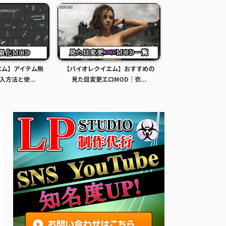
エム】おすすめの
【バイオレクイエム】おすすめの
【バイオレクイエ
MOD｜衣...
見た目服装変更MOD｜衣...
子高生の見た目M