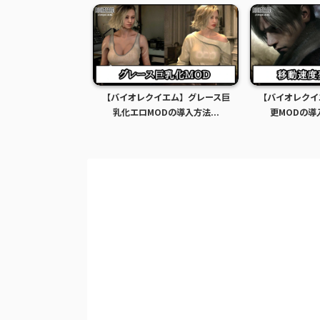
イエム】グレース巨
【バイオレクイエム】移動速度変
【バイオレクイ
ODの導入方法...
更MODの導入方法と使い...
無限化MOD