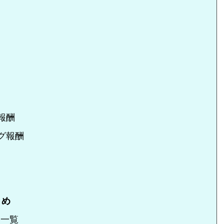
報酬
グ報酬
とめ
道一覧