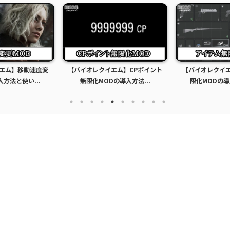
エム】CPポイント
【バイオレクイエム】アイテム無
【バイオレクイ
の導入方法...
限化MODの導入方法と使...
見た目変更エロ