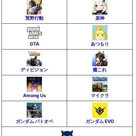
荒野行動
原神
GTA
あつもり
ディビジョン
艦これ
Among Us‪
マイクラ
ガンダム バトオペ
ガンダム EVO