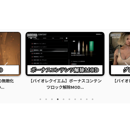
の無敵化
【バイオレクイエム】ボーナスコンテン
【バイオ
..
ツロック解除MOD...