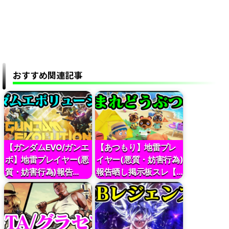
おすすめ関連記事
【ガンダムEVO/ガンエ
【あつもり】地雷プレ
ボ】地雷プレイヤー(悪
イヤー(悪質・妨害行為)
質・妨害行為)報告…
報告晒し掲示板スレ【…