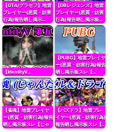
【GTA/グラセフ】地雷
【DBレジェンズ】地雷
プレイヤー(悪質・妨害
プレイヤー(悪質・妨害
行為)報告晒し掲示…
行為)報告晒し掲示板…
【PUBG】地雷プレイヤ
ー(悪質・妨害行為)報告
【IdentityV…
晒し掲示板スレ【…
【雀魂】地雷プレイヤ
【パズドラ】地雷プレ
ー(悪質・妨害行為)報告
イヤー(悪質・妨害行為)
晒し掲示板スレ【じゃ
報告晒し掲示板スレ【…
んたま最強攻略】