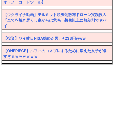
オ・ノーコードツール】
【ウクライナ動画】テルミット焼夷剤散布ドローン実践投入
「全てを焼き尽くし森からは悲鳴」想像以上に無差別でヤバ
イ
【投資】ワイ昨日NISA始めた民、+233円www
【ONEPIECE】ルフィのコスプレするために鍛えた女子が凄
すぎるｗｗｗｗｗｗ
【転売厨阿鼻叫喚】30万円したポケカ大暴落ｗｗｗｗ
【ハゲ速報】髪の毛なのか帽子なのか意見が真っ二つに分か
れるおっさんが発見されるｗｙｗｙｗｙ
【悲報】弱者男性(45)さん、フラれたのにしつこくメールを
送ってクリスマス逮捕ｗｗｗｗ