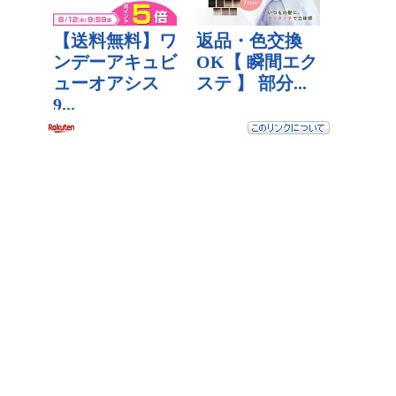
【DMMビットコイン】廃業後の預けていたビットコインはど
うなる？
【速報】日本人の人種脳ステータスデフォルト値が優秀と判
明、しかしZ世代に近付くほど知能低下中・・・
【訃報】世田谷一家殺害事件（24年前）のとんでもない新情
報が開示され大炎上！！！
【悲報？朗報？】ソシャゲを全て引退したワイの末路ｗｗｗ
ｗｗ
【悲報】Z世代キッズ鬱発症！豆腐メンタルすぎて仕事ができ
ないｗｗｗ
【画像】初音ミクと結婚した男性が何者かから「犯行予告」
を受けてしまう！！！
【画像】令和の暴走族の「解散届」がこちらｗｗｗ