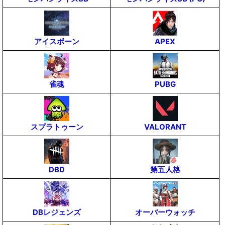
アイスボーン
APEX
雀魂
PUBG
スプラトゥーン
VALORANT
DBD
第五人格
DBレジェンズ
オーバーウォッチ