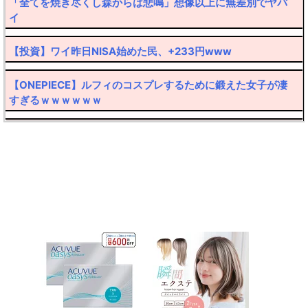
「全てを焼き尽くし森からは悲鳴」想像以上に無差別でヤバ
イ
【投資】ワイ昨日NISA始めた民、+233円www
【ONEPIECE】ルフィのコスプレするために鍛えた女子が凄
すぎるｗｗｗｗｗｗ
【転売厨阿鼻叫喚】30万円したポケカ大暴落ｗｗｗｗ
【ハゲ速報】髪の毛なのか帽子なのか意見が真っ二つに分か
れるおっさんが発見されるｗｙｗｙｗｙ
【悲報】弱者男性(45)さん、フラれたのにしつこくメールを
送ってクリスマス逮捕ｗｗｗｗ
【悲報】産婦人科での体験談をアップした美人プロゲーマー
さん、嫉妬で女共に叩かれまくるｗｗｗ