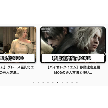
ス巨乳化エ
【バイオレクイエム】移動速度変更
【バイオ
.
MODの導入方法と使い...