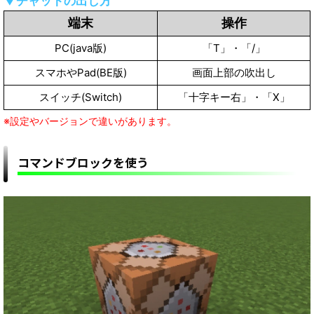
▼チャットの出し方
端末
操作
PC(java版)
「T」・「/」
スマホやPad(BE版)
画面上部の吹出し
スイッチ(Switch)
「十字キー右」・「X」
※設定やバージョンで違いがあります。
コマンドブロックを使う