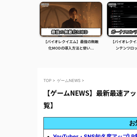
イエム】グレース全
【バイオレクイエム】最強の無敵
【バイオレクイ
Dの導入方法...
化MODの導入方法と使い...
ンテンツロック
TOP
>
ゲームNEWS
>
【ゲームNEWS】最新最速ア
覧】
お
YouTuber・SNS知名度アップL