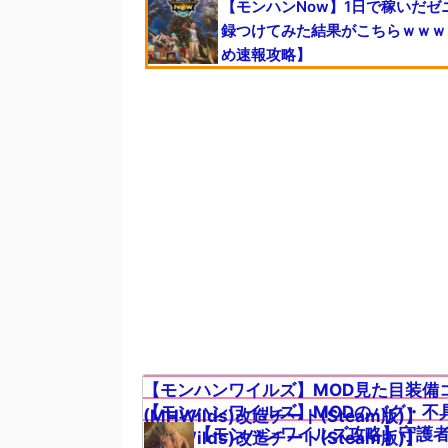
【モンハンNow】1日で稼いだゼ
録つけてみた結果がこちらｗｗｗ
め速報攻略】
【モンハンワイルズ】MOD見た目装備
【モンハンワイルズ】MODのバグ・不
(MHWilds)改造チート(Steam版)】
【モンハンワイルズ攻略】守護
(MHWilds)改造チート(Steam版)】