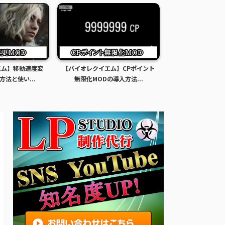
エム】移動速度変
【バイオレクイエム】CPポイント
【バイオレクイエ
方法と使い...
無限化MODの導入方法...
限化MODの導入