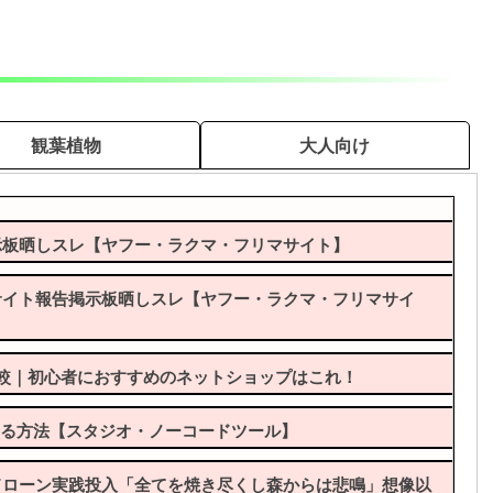
対策どの程度してくるかなｗ【モンスターハンター
ODの導入方法一覧｜インストール手順と必要なツール
造】
観葉植物
大人向け
ターハンターワイルズ(MHWilds)】
り上げはどうなると思う？【モンスターハンター
ル「Fluffy Manager(ふわふわマネージャー)」の導
る)時のエラー不具合の対策対処【MHWildsチート改
示板晒しスレ【ヤフー・ラクマ・フリマサイト】
報！麻痺のアーティアはほぼ産廃だぞｗｗ【モンスターハ
サイト報告掲示板晒しスレ【ヤフー・ラクマ・フリマサイ
【モンスターハンターワイルズ(MHWilds)】
が高い武器と低民度のキッズ武器って何？やっぱり太刀と
ターハンターMHWildsまとめ】
比較｜初心者におすすめのネットショップはこれ！
ロポルのプレイ動画が公開！公式動画なのにカクカクで批
MHWildsまとめ】
をする方法【スタジオ・ノーコードツール】
稿掲示板【モンスターハンターワイルズ(MHWilds)】
モードを活かすにはジャイロ必須？おすすめコントローラ
ildsまとめ】
ドローン実践投入「全てを焼き尽くし森からは悲鳴」想像以