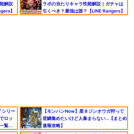
能解説
ラボの当たりキャラ性能解説｜ガチャは
gers】
引くべき？最強は誰？【LINE Rangers】
イシリー
【モンハンNow】星８ジンオウガ狩って
でロッ
逆鱗集めたいけど人集まらない…【まとめ
一覧
速報攻略】