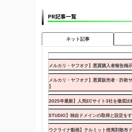
【モンハンワイルズ攻略】改造
MHWildsまとめ】
PR記事一覧
【モンハンワイルズ】おすすめM
まとめ解説【MHWildsチート改
ネット記事
【モンハンワイルズ】雑談掲示板【モンス
【予想】モンハンワイルズの売
MHWildsまとめ】
【モンハンワイルズ】MOD管理ツー
入方法と使い方｜起動しない(落ち
【メルカリ・ヤフオク】悪質購入者報告掲
造】
【モンハンワイルズまとめ】悲
ンターMHWilds】
【メルカリ・ヤフオク】悪質販売者・詐欺
ト】
【モンハンワイルズ】フレンド募集掲示板
【モンハンワイルズ攻略】民度
弓の民度低いかな？ｗｗｗ【モンス
【2025年最新】人気ECサイト3社を徹底
【モンハンワイルズ攻略】ププ
判殺到ｗｗｗ【モンスターハンター
【STUDIO】独自ドメインの取得と設定
【モンハンワイルズ】見た目装備コーデ投
【モンハンワイルズ攻略】集中
ー紹介【モンスターハンターMHW
【ウクライナ動画】テルミット焼夷剤散布