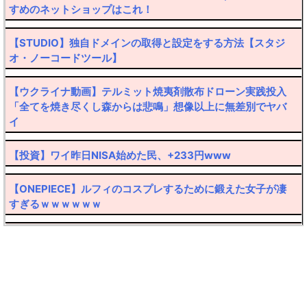
すめのネットショップはこれ！
【STUDIO】独自ドメインの取得と設定をする方法【スタジ
オ・ノーコードツール】
【ウクライナ動画】テルミット焼夷剤散布ドローン実践投入
「全てを焼き尽くし森からは悲鳴」想像以上に無差別でヤバ
イ
【投資】ワイ昨日NISA始めた民、+233円www
【ONEPIECE】ルフィのコスプレするために鍛えた女子が凄
すぎるｗｗｗｗｗｗ
【転売厨阿鼻叫喚】30万円したポケカ大暴落ｗｗｗｗ
【ハゲ速報】髪の毛なのか帽子なのか意見が真っ二つに分か
れるおっさんが発見されるｗｙｗｙｗｙ