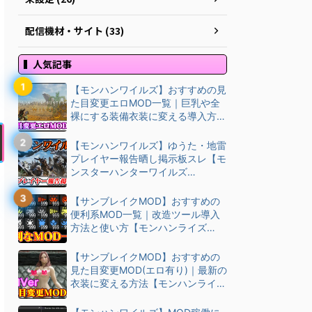
配信機材・サイト (33)
人気記事
【モンハンワイルズ】おすすめの見
た目変更エロMOD一覧｜巨乳や全
裸にする装備衣装に変える導入方
法・ダウン…
【モンハンワイルズ】ゆうた・地雷
プレイヤー報告晒し掲示板スレ【モ
ンスターハンターワイルズ
(MHWilds)】
【サンブレイクMOD】おすすめの
便利系MOD一覧｜改造ツール導入
方法と使い方【モンハンライズ
(MHRise)チート改造】
【サンブレイクMOD】おすすめの
見た目変更MOD(エロ有り)｜最新の
衣装に変える方法【モンハンライズ
(M…