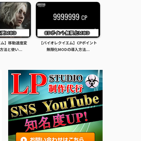
エム】移動速度変
【バイオレクイエム】CPポイント
【バイオレクイエ
方法と使い...
無限化MODの導入方法...
限化MODの導入