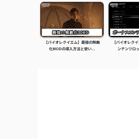
イエム】グレース全
【バイオレクイエム】最強の無敵
【バイオレクイ
Dの導入方法...
化MODの導入方法と使い...
ンテンツロック