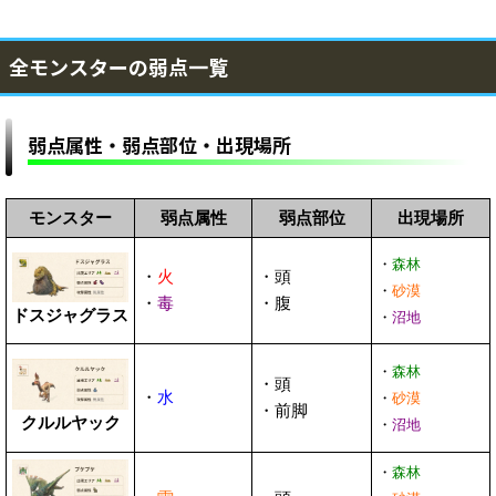
全モンスターの弱点一覧
弱点属性・弱点部位・出現場所
モンスター
弱点属性
弱点部位
出現場所
・
森林
・
火
・頭
・
砂漠
・
毒
・腹
ドスジャグラス
・
沼地
・
森林
・頭
・
水
・
砂漠
・前脚
クルルヤック
・
沼地
・
森林