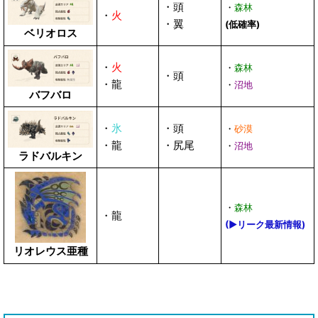
・頭
・
森林
・
火
・翼
(低確率)
ベリオロス
・
火
・
森林
・頭
・龍
・
沼地
バフバロ
・
氷
・頭
・
砂漠
・龍
・尻尾
・
沼地
ラドバルキン
・
森林
・龍
(▶リーク最新情報)
リオレウス亜種