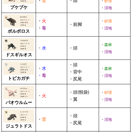
・
雷
・頭
・
砂漠
プケプケ
・
沼地
・
火
・
砂漠
・前脚
・
毒
・
沼地
ボルボロス
・
森林
・
水
・頭
・
沼地
ドスギルオス
・頭
・
水
・
森林
・背中
・
毒
・
沼地
トビカガチ
・尻尾
・頭(頸袋)
・
砂漠
・
火
・翼
・
沼地
パオウルムー
・頭
・
雷
・
沼地
・尻尾
ジュラトドス