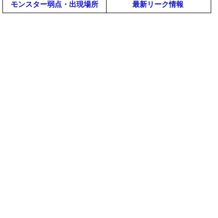
モンスター弱点・出現場所
最新リーク情報
使い方｜起動しない(落ちる)時のエラー不具合の
【モンハンワイルズまとめ】悲報！麻痺のアーテ
対策対処【MHWildsチート改造】
ィアはほぼ産廃だぞｗｗ【モンスターハンター
MHWilds】
【モンハンワイルズ】フレンド募集掲示板【モンスター
【モンハンワイルズ攻略】民度が高い武器と低民
ハンターワイルズ(MHWilds)】
度のキッズ武器って何？やっぱり太刀と弓の民度
低いかな？ｗｗｗ【モンスターハンターMHWilds
【モンハンワイルズ攻略】ププロポルのプレイ動
まとめ】
画が公開！公式動画なのにカクカクで批判殺到ｗ
ｗｗ【モンスターハンターMHWildsまとめ】
【モンハンワイルズ】見た目装備コーデ投稿掲示板【モ
【モンハンワイルズ攻略】集中モードを活かすに
ンスターハンターワイルズ(MHWilds)】
はジャイロ必須？おすすめコントローラー紹介
【モンスターハンターMHWildsまとめ】
【モンハンワイルズ攻略】MOD=チート論でPC勢
vsPS5勢が大激論ｗｗｗ【モンスターハンター
MHWildsまとめ】
【モンハンワイルズ】バグ・不具合報告・相談掲示板
【モンハンワイルズ攻略】MHWs？モンワイ？今
【モンスターハンターワイルズ(MHWilds)】
作の略称は何になる？【モンスターハンター