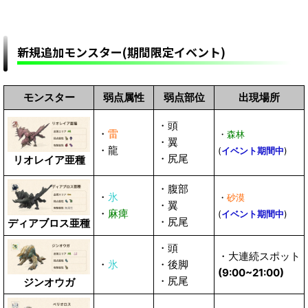
新規追加モンスター(期間限定イベント)
モンスター
弱点属性
弱点部位
出現場所
・頭
・
雷
・
森林
・翼
・龍
(
イベント期間中
)
・尻尾
リオレイア亜種
・腹部
・
氷
・
砂漠
・翼
・
麻痺
(
イベント期間中
)
・尻尾
ディアブロス亜種
・頭
・大連続スポット
・
氷
・後脚
(9:00~21:00)
・尻尾
ジンオウガ