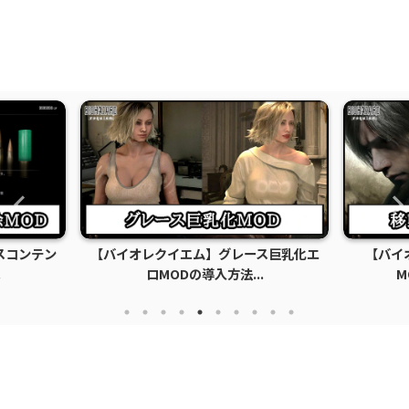
ス巨乳化エ
【バイオレクイエム】移動速度変更
【バイオ
.
MODの導入方法と使い...