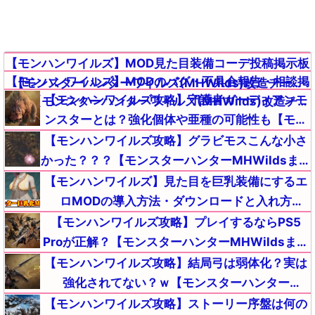
【モンハンワイルズ】MOD見た目装備コーデ投稿掲示板
【モンハンワイルズ】MODのバグ・不具合報告・相談掲
【モンスターハンターワイルズ(MHWilds)改造チート
【モンハンワイルズ攻略】守護者ガーディアンモ
示板【モンスターハンターワイルズ(MHWilds)改造チー
(Steam版)】
ンスターとは？強化個体や亜種の可能性も【モン
ト(Steam版)】
スターハンターMHWildsまとめ】
【モンハンワイルズ攻略】グラビモスこんな小さ
かった？？？【モンスターハンターMHWildsまと
め】
【モンハンワイルズ】見た目を巨乳装備にするエ
ロMODの導入方法・ダウンロードと入れ方
【MHWildsチート改造】
【モンハンワイルズ攻略】プレイするならPS5
Proが正解？【モンスターハンターMHWildsまと
め】
【モンハンワイルズ攻略】結局弓は弱体化？実は
強化されてない？ｗ【モンスターハンター
MHWildsまとめ】
【モンハンワイルズ攻略】ストーリー序盤は何の