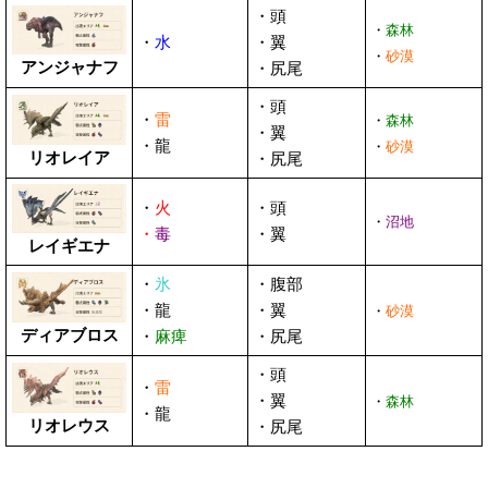
・頭
・
森林
・
水
・翼
・
砂漠
アンジャナフ
・尻尾
・頭
・
雷
・
森林
・翼
・龍
・
砂漠
リオレイア
・尻尾
・
火
・頭
・
沼地
・
毒
・翼
レイギエナ
・
氷
・腹部
・龍
・翼
・
砂漠
ディアブロス
・
麻痺
・尻尾
・頭
・
雷
・翼
・
森林
・龍
リオレウス
・尻尾