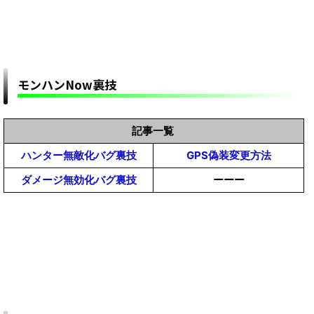
MHWildsまとめ】
【モンハンワイルズリーク】まさかの復活！グラ
ビモスが登場確定！！！【モンスターハンター
MHWildsまとめ】
【モンハンワイルズ】ゆうた・地雷プレイヤー報
告晒し掲示板スレ【モンスターハンターワイルズ
モンハンNow裏技
(MHWilds)】
【モンハンワイルズリーク】データ解析でラスボ
スはこのモンスターで確定か！？まさかの初仕
様！！！【モンスターハンターMHWildsまとめ】
【モンハンワイルズ攻略】クロスプレイはカプコ
記事一覧
ンが統合サーバー用意してあってそこにPSもPC
ハンター無敵化バグ裏技
GPS偽装変更方法
もアクセスするのか？？？【モンスターハンター
【モンハンワイルズ】MOD雑談掲示板【モンスターハン
ダメージ無効化バグ裏技
ーーー
MHWildsまとめ】
ターワイルズ(MHWilds)改造チート(Steam版)】