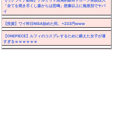
【ウクライナ動画】テルミット焼夷剤散布ドローン実践投入
「全てを焼き尽くし森からは悲鳴」想像以上に無差別でヤバ
イ
【投資】ワイ昨日NISA始めた民、+233円www
【ONEPIECE】ルフィのコスプレするために鍛えた女子が凄
すぎるｗｗｗｗｗｗ
【転売厨阿鼻叫喚】30万円したポケカ大暴落ｗｗｗｗ
【ハゲ速報】髪の毛なのか帽子なのか意見が真っ二つに分か
れるおっさんが発見されるｗｙｗｙｗｙ
【悲報】弱者男性(45)さん、フラれたのにしつこくメールを
送ってクリスマス逮捕ｗｗｗｗ
【悲報】産婦人科での体験談をアップした美人プロゲーマー
さん、嫉妬で女共に叩かれまくるｗｗｗ