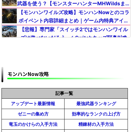
武器を使う？【モンスターハンターMHWildsまと
め】
【モンハンワイルズ攻略】モンハンNowとのコラ
ボイベント内容詳細まとめ｜ゲーム内特典アイテ
ムが入手【モンスターハンターMHWildsまとめ】
【悲報】専門家「スイッチ2ではモンハンワイル
ズは遊べないだろう」←Switchキッズ阿鼻叫喚
【モンハンワイルズまとめ】5月末アップデート
のアナウンスはそろそろ？「カプコンタイトルコ
ラボ」の内容【モンスターハンターMHWilds】
【モンハンワイルズ攻略】改造対策どの程度して
くるかなｗ【モンスターハンターMHWildsまと
モンハンNow攻略
め】
【モンハンワイルズ】おすすめMODの導入方法一
覧｜インストール手順と必要なツールまとめ解説
記事一覧
【MHWildsチート改造】
【モンハンワイルズ】雑談掲示板【モンスターハンター
アップデート最新情報
最強武器ランキング
【予想】モンハンワイルズの売り上げはどうなる
ワイルズ(MHWilds)】
と思う？【モンスターハンターMHWildsまとめ】
ゼニーの集め方
効率的なランクの上げ方
【モンハンワイルズ】MOD管理ツール「Fluffy
竜玉のかけらの入手方法
精錬材の入手方法
Manager(ふわふわマネージャー)」の導入方法と