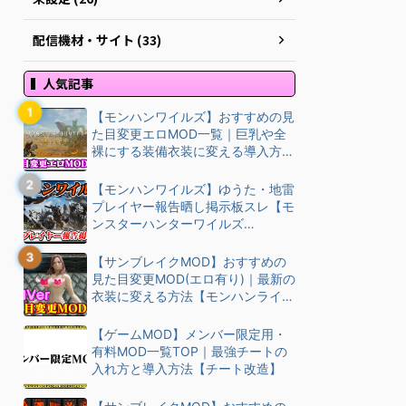
配信機材・サイト (33)
人気記事
【モンハンワイルズ】おすすめの見
た目変更エロMOD一覧｜巨乳や全
裸にする装備衣装に変える導入方
法・ダウン…
【モンハンワイルズ】ゆうた・地雷
プレイヤー報告晒し掲示板スレ【モ
ンスターハンターワイルズ
(MHWilds)】
【サンブレイクMOD】おすすめの
見た目変更MOD(エロ有り)｜最新の
衣装に変える方法【モンハンライズ
(M…
【ゲームMOD】メンバー限定用・
有料MOD一覧TOP｜最強チートの
入れ方と導入方法【チート改造】