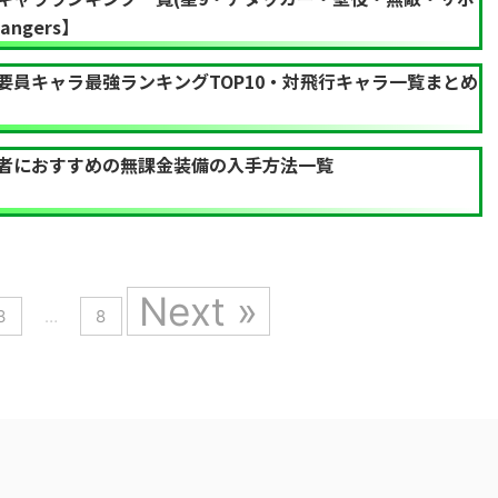
ngers】
要員キャラ最強ランキングTOP10・対飛行キャラ一覧まとめ
者におすすめの無課金装備の入手方法一覧
Next »
3
…
8