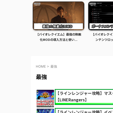
イエム】グレース全
【バイオレクイエム】最強の無敵
【バイオレクイ
Dの導入方法...
化MODの導入方法と使い...
ンテンツロック
HOME
>
最強
最強
【ラインレンジャー攻略】マス
【LINERangers】
【ラインレンジャー攻略】イベ