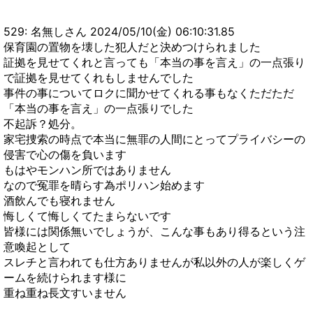
529: 名無しさん 2024/05/10(金) 06:10:31.85
保育園の置物を壊した犯人だと決めつけられました
証拠を見せてくれと言っても「本当の事を言え」の一点張り
で証拠を見せてくれもしませんでした
事件の事についてロクに聞かせてくれる事もなくただただ
「本当の事を言え」の一点張りでした
不起訴？処分。
家宅捜索の時点で本当に無罪の人間にとってプライバシーの
侵害で心の傷を負います
もはやモンハン所ではありません
なので冤罪を晴らす為ポリハン始めます
酒飲んでも寝れません
悔しくて悔しくてたまらないです
皆様には関係無いでしょうが、こんな事もあり得るという注
意喚起として
スレチと言われても仕方ありませんが私以外の人が楽しくゲ
ームを続けられます様に
重ね重ね長文すいません