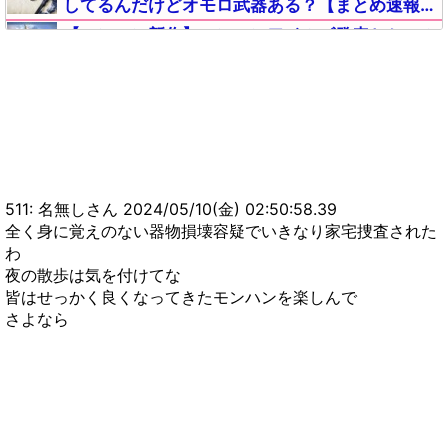
してるんだけどオモロ武器ある？【まとめ速報攻
略】
【モンハン新作】モンハンワイルズ発表とセール
でSteamのMHWIモンハンワールドアイスボーン
とんでもないことになる【まとめ速報】
【MHWIアイスボーン】悲報！モンハンワールド
を初めたワイ、〇〇が原因でワールドを返品して
ライズを買うか悩む・・・【まとめ速報攻略】
【MHWIアイスボーン】モンハンワールドってリ
アルぼっちでも気軽にマルチプレイできるの？
【まとめ速報攻略】
511: 名無しさん 2024/05/10(金) 02:50:58.39
【MHWI】モンハンで一番はアイスボーン、サン
全く身に覚えのない器物損壊容疑でいきなり家宅捜査された
ブレイクはそれを越えられなかった←この意見は
わ
正しい？【まとめ速報攻略】
【モンハンNow】注意！作って後悔した武器がこ
夜の散歩は気を付けてな
ちら！！！！！【まとめ速報攻略】
皆はせっかく良くなってきたモンハンを楽しんで
さよなら
【モンハンNow】マルチプレイでライトボウガン
の散弾って嫌がられる？？？【まとめ速報攻略】
【モンハンNow】双剣と片手剣のコンボDPSを比
較した結果がこちらｗｙｗｙｗｙｗ【モンハンナ
ウ】
【モンハンNow】逆鱗のドロップ具合みんなどの