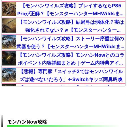
【MHWildsチート改造】
【モンハンワイルズ攻略】プレイするならPS5
Proが正解？【モンスターハンターMHWildsまと
め】
【モンハンワイルズ攻略】結局弓は弱体化？実は
強化されてない？ｗ【モンスターハンター
MHWildsまとめ】
【モンハンワイルズ攻略】ストーリー序盤は何の
武器を使う？【モンスターハンターMHWildsまと
め】
【モンハンワイルズ攻略】モンハンNowとのコラ
ボイベント内容詳細まとめ｜ゲーム内特典アイテ
ムが入手【モンスターハンターMHWildsまとめ】
【悲報】専門家「スイッチ2ではモンハンワイル
ズは遊べないだろう」←Switchキッズ阿鼻叫喚
【モンハンワイルズまとめ】5月末アップデート
のアナウンスはそろそろ？「カプコンタイトルコ
ラボ」の内容【モンスターハンターMHWilds】
【モンハンワイルズ攻略】改造対策どの程度して
くるかなｗ【モンスターハンターMHWildsまと
め】
モンハンNow攻略
【モンハンワイルズ】おすすめMODの導入方法一