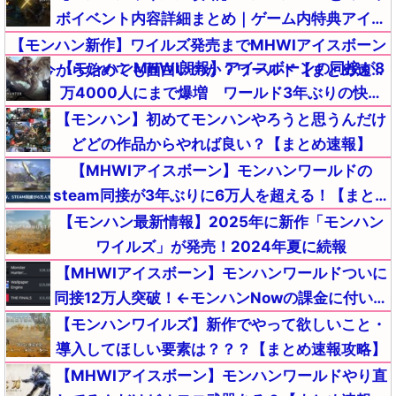
ボイベント内容詳細まとめ｜ゲーム内特典アイテ
ムが入手【モンスターハンターMHWildsまとめ】
【モンハン新作】ワイルズ発売までMHWIアイスボーン
【モンハンMHWI朗報】アイスボーンの同接が8
って今から始めても面白いのか？ワールド【まとめ速報
万4000人にまで爆増 ワールド3年ぶりの快挙
攻略】
【まとめ速報攻略】
【モンハン】初めてモンハンやろうと思うんだけ
どどの作品からやれば良い？【まとめ速報】
【MHWIアイスボーン】モンハンワールドの
steam同接が3年ぶりに6万人を超える！【まとめ
速報】
【モンハン最新情報】2025年に新作「モンハン
ワイルズ」が発売！2024年夏に続報
【MHWIアイスボーン】モンハンワールドついに
同接12万人突破！←モンハンNowの課金に付いて
これない敗北者が流入中ｗｗｗ【まとめ速報攻
【モンハンワイルズ】新作でやって欲しいこと・
略】
導入してほしい要素は？？？【まとめ速報攻略】
【MHWIアイスボーン】モンハンワールドやり直