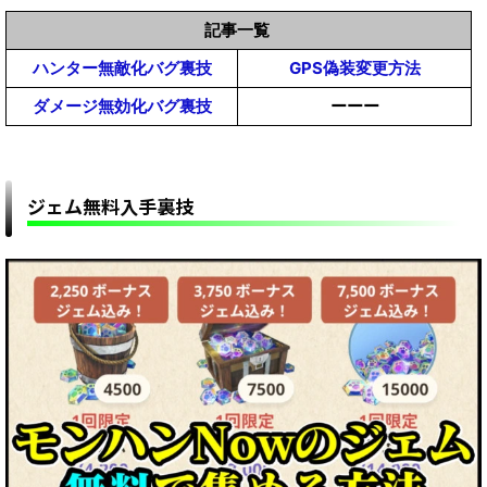
ンが統合サーバー用意してあってそこにPSもPC
記事一覧
もアクセスするのか？？？【モンスターハンター
【モンハンワイルズ】MOD雑談掲示板【モンスターハン
ハンター無敵化バグ裏技
GPS偽装変更方法
【モンハンワイルズ攻略】片手剣が盾を構えると
MHWildsまとめ】
ターワイルズ(MHWilds)改造チート(Steam版)】
ダメージ無効化バグ裏技
ーーー
ウンコする時の気張った顔になる「不具合」を修
正ｗｗｗ【モンスターハンターMHWildsまとめ】
ジェム無料入手裏技