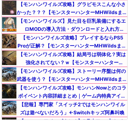
スターハンターMHWildsまとめ】
【モンハンワイルズ攻略】グラビモスこんな小さ
かった？？？【モンスターハンターMHWildsまと
め】
【モンハンワイルズ】見た目を巨乳装備にするエ
ロMODの導入方法・ダウンロードと入れ方
【MHWildsチート改造】
【モンハンワイルズ攻略】プレイするならPS5
Proが正解？【モンスターハンターMHWildsまと
め】
【モンハンワイルズ攻略】結局弓は弱体化？実は
強化されてない？ｗ【モンスターハンター
MHWildsまとめ】
【モンハンワイルズ攻略】ストーリー序盤は何の
武器を使う？【モンスターハンターMHWildsまと
め】
【モンハンワイルズ攻略】モンハンNowとのコラ
ボイベント内容詳細まとめ｜ゲーム内特典アイテ
ムが入手【モンスターハンターMHWildsまとめ】
【悲報】専門家「スイッチ2ではモンハンワイル
ズは遊べないだろう」←Switchキッズ阿鼻叫喚
【モンハンワイルズまとめ】5月末アップデート