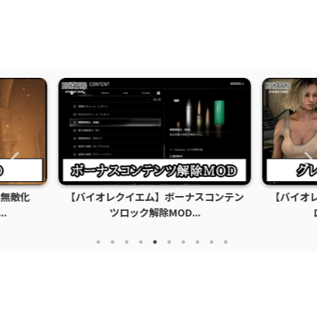
スコンテン
【バイオレクイエム】グレース巨乳化エ
【バイ
.
ロMODの導入方法...
M