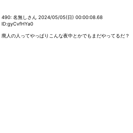
【MHWIアイスボーン】モンハンワールドってリ
アルぼっちでも気軽にマルチプレイできるの？
【まとめ速報攻略】
490: 名無しさん 2024/05/05(日) 00:00:08.68
【MHWI】モンハンで一番はアイスボーン、サン
ID:gyCvfHYa0
ブレイクはそれを越えられなかった←この意見は
正しい？【まとめ速報攻略】
【モンハンNow】注意！作って後悔した武器がこ
廃人の人ってやっぱりこんな夜中とかでもまだやってるだ？
ちら！！！！！【まとめ速報攻略】
【モンハンNow】マルチプレイでライトボウガン
の散弾って嫌がられる？？？【まとめ速報攻略】
【モンハンNow】双剣と片手剣のコンボDPSを比
較した結果がこちらｗｙｗｙｗｙｗ【モンハンナ
ウ】
【モンハンNow】逆鱗のドロップ具合みんなどの
ぐらい落ちてる？【まとめ速報攻略】
【モンハンNow】弓スレ民が漂移錬成すべき防具
とおすすめのスキルがコチラ【まとめ速報攻略】
【モンハンNow】モンハンワイルズ発売してもモ
ンハンナウ続けるつもり？【まとめ速報攻略】