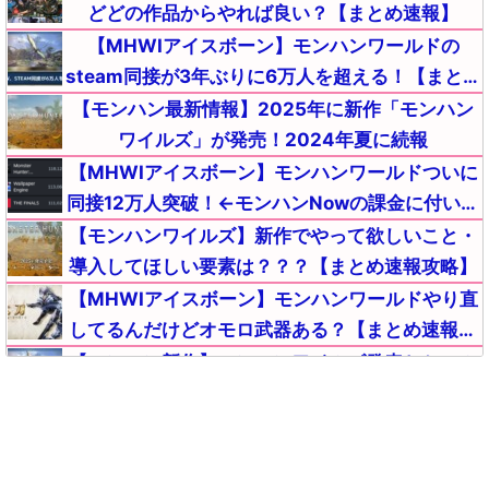
どどの作品からやれば良い？【まとめ速報】
【MHWIアイスボーン】モンハンワールドの
steam同接が3年ぶりに6万人を超える！【まとめ
速報】
【モンハン最新情報】2025年に新作「モンハン
ワイルズ」が発売！2024年夏に続報
【MHWIアイスボーン】モンハンワールドついに
同接12万人突破！←モンハンNowの課金に付いて
これない敗北者が流入中ｗｗｗ【まとめ速報攻
【モンハンワイルズ】新作でやって欲しいこと・
略】
導入してほしい要素は？？？【まとめ速報攻略】
【MHWIアイスボーン】モンハンワールドやり直
してるんだけどオモロ武器ある？【まとめ速報攻
略】
【モンハン新作】モンハンワイルズ発表とセール
でSteamのMHWIモンハンワールドアイスボーン
とんでもないことになる【まとめ速報】
【MHWIアイスボーン】悲報！モンハンワールド
を初めたワイ、〇〇が原因でワールドを返品して
ライズを買うか悩む・・・【まとめ速報攻略】