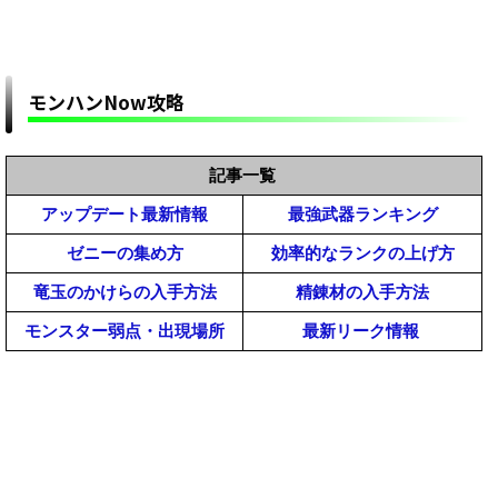
のアナウンスはそろそろ？「カプコンタイトルコ
ラボ」の内容【モンスターハンターMHWilds】
【モンハンワイルズ攻略】改造対策どの程度して
くるかなｗ【モンスターハンターMHWildsまと
め】
モンハンNow攻略
【モンハンワイルズ】おすすめMODの導入方法一
覧｜インストール手順と必要なツールまとめ解説
【MHWildsチート改造】
【モンハンワイルズ】雑談掲示板【モンスターハンター
記事一覧
【予想】モンハンワイルズの売り上げはどうなる
ワイルズ(MHWilds)】
アップデート最新情報
最強武器ランキング
と思う？【モンスターハンターMHWildsまとめ】
ゼニーの集め方
効率的なランクの上げ方
【モンハンワイルズ】MOD管理ツール「Fluffy
Manager(ふわふわマネージャー)」の導入方法と
竜玉のかけらの入手方法
精錬材の入手方法
使い方｜起動しない(落ちる)時のエラー不具合の
【モンハンワイルズまとめ】悲報！麻痺のアーテ
モンスター弱点・出現場所
最新リーク情報
対策対処【MHWildsチート改造】
ィアはほぼ産廃だぞｗｗ【モンスターハンター
MHWilds】
【モンハンワイルズ】フレンド募集掲示板【モンスター
【モンハンワイルズ攻略】民度が高い武器と低民
ハンターワイルズ(MHWilds)】
度のキッズ武器って何？やっぱり太刀と弓の民度
低いかな？ｗｗｗ【モンスターハンターMHWilds
【モンハンワイルズ攻略】ププロポルのプレイ動