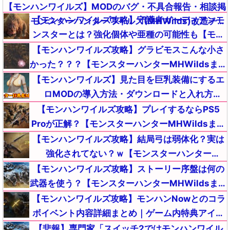
【モンハンワイルズ】MODのバグ・不具合報告・相談掲
【モンハンワイルズ攻略】守護者ガーディアンモ
示板【モンスターハンターワイルズ(MHWilds)改造チー
ンスターとは？強化個体や亜種の可能性も【モン
ト(Steam版)】
スターハンターMHWildsまとめ】
【モンハンワイルズ攻略】グラビモスこんな小さ
かった？？？【モンスターハンターMHWildsまと
め】
【モンハンワイルズ】見た目を巨乳装備にするエ
ロMODの導入方法・ダウンロードと入れ方
【MHWildsチート改造】
【モンハンワイルズ攻略】プレイするならPS5
Proが正解？【モンスターハンターMHWildsまと
め】
【モンハンワイルズ攻略】結局弓は弱体化？実は
強化されてない？ｗ【モンスターハンター
MHWildsまとめ】
【モンハンワイルズ攻略】ストーリー序盤は何の
武器を使う？【モンスターハンターMHWildsまと
め】
【モンハンワイルズ攻略】モンハンNowとのコラ
ボイベント内容詳細まとめ｜ゲーム内特典アイテ
ムが入手【モンスターハンターMHWildsまとめ】
【悲報】専門家「スイッチ2ではモンハンワイル