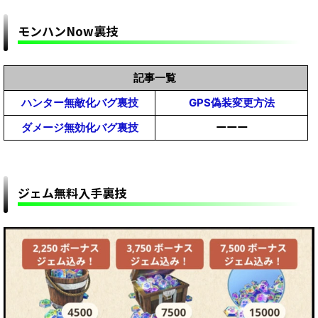
(MHWilds)】
【モンハンワイルズリーク】データ解析でラスボ
モンハンNow裏技
スはこのモンスターで確定か！？まさかの初仕
様！！！【モンスターハンターMHWildsまとめ】
【モンハンワイルズ攻略】クロスプレイはカプコ
ンが統合サーバー用意してあってそこにPSもPC
記事一覧
もアクセスするのか？？？【モンスターハンター
【モンハンワイルズ】MOD雑談掲示板【モンスターハン
ハンター無敵化バグ裏技
GPS偽装変更方法
【モンハンワイルズ攻略】片手剣が盾を構えると
MHWildsまとめ】
ターワイルズ(MHWilds)改造チート(Steam版)】
ダメージ無効化バグ裏技
ーーー
ウンコする時の気張った顔になる「不具合」を修
正ｗｗｗ【モンスターハンターMHWildsまとめ】
ジェム無料入手裏技