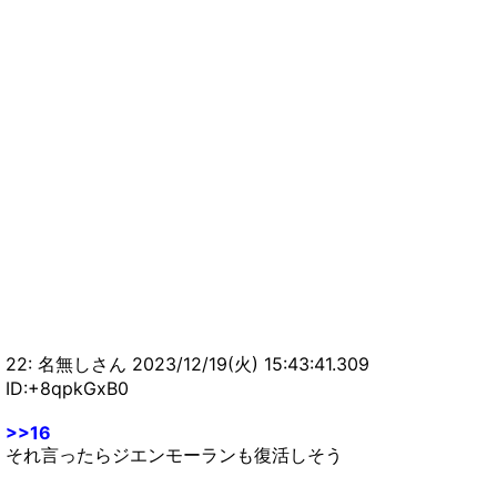
ンハンナウ続けるつもり？【まとめ速報攻略】
【モンハンNow】小型モンスターをワンパンでき
る条件って何？？？【まとめ速報攻略】
22: 名無しさん 2023/12/19(火) 15:43:41.309
ID:+8qpkGxB0
>>16
それ言ったらジエンモーランも復活しそう