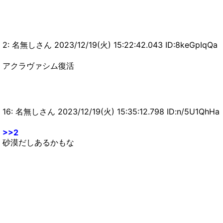
ブレイクはそれを越えられなかった←この意見は
正しい？【まとめ速報攻略】
【MHWIアイスボーン】モンハンワールドってリ
アルぼっちでも気軽にマルチプレイできるの？
【まとめ速報攻略】
2: 名無しさん 2023/12/19(火) 15:22:42.043 ID:8keGpIqQa
【モンハンNow】端末課金するだけでここまで変
わるのかｗｗ【まとめ速報攻略】
アクラヴァシム復活
【モンハンNow】素材全捨てすると装備作るのに
狩りなおすの大変だしボックスどうにかならんの
か？？？【まとめ速報攻略】
【モンハンNow】悲報！位置偽装YouTuberが涙
16: 名無しさん 2023/12/19(火) 15:35:12.798 ID:n/5U1QhHa
の引退の可能性ｗｙｗｙｗｙ【まとめ速報攻略】
【モンハンNow】双剣と片手剣のコンボDPSを比
>>2
砂漠だしあるかもな
較した結果がこちらｗｙｗｙｗｙｗ【モンハンナ
ウ】
【モンハンNow】逆鱗のドロップ具合みんなどの
ぐらい落ちてる？【まとめ速報攻略】
【モンハンNow】弓スレ民が漂移錬成すべき防具
とおすすめのスキルがコチラ【まとめ速報攻略】
【モンハンNow】モンハンワイルズ発売してもモ