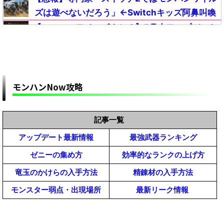
ズは遊べないだろう」←Switchキッズ阿鼻叫喚
【モンハンワイルズまとめ】5月末アップデート
のアナウンスはそろそろ？「カプコンタイトルコ
ラボ」の内容【モンスターハンターMHWilds】
【モンハンワイルズ攻略】改造対策どの程度して
くるかなｗ【モンスターハンターMHWildsまと
め】
モンハンNow攻略
【モンハンワイルズ】おすすめMODの導入方法一
覧｜インストール手順と必要なツールまとめ解説
【MHWildsチート改造】
【モンハンワイルズ】雑談掲示板【モンスターハンター
記事一覧
【予想】モンハンワイルズの売り上げはどうなる
ワイルズ(MHWilds)】
アップデート最新情報
最強武器ランキング
と思う？【モンスターハンターMHWildsまとめ】
ゼニーの集め方
効率的なランクの上げ方
【モンハンワイルズ】MOD管理ツール「Fluffy
Manager(ふわふわマネージャー)」の導入方法と
竜玉のかけらの入手方法
精錬材の入手方法
使い方｜起動しない(落ちる)時のエラー不具合の
【モンハンワイルズまとめ】悲報！麻痺のアーテ
モンスター弱点・出現場所
最新リーク情報
対策対処【MHWildsチート改造】
ィアはほぼ産廃だぞｗｗ【モンスターハンター
MHWilds】
【モンハンワイルズ】フレンド募集掲示板【モンスター