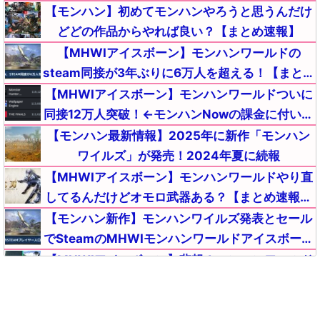
【まとめ速報攻略】
【モンハン】初めてモンハンやろうと思うんだけ
どどの作品からやれば良い？【まとめ速報】
【MHWIアイスボーン】モンハンワールドの
steam同接が3年ぶりに6万人を超える！【まとめ
速報】
【MHWIアイスボーン】モンハンワールドついに
同接12万人突破！←モンハンNowの課金に付いて
これない敗北者が流入中ｗｗｗ【まとめ速報攻
【モンハン最新情報】2025年に新作「モンハン
略】
ワイルズ」が発売！2024年夏に続報
【MHWIアイスボーン】モンハンワールドやり直
してるんだけどオモロ武器ある？【まとめ速報攻
略】
【モンハン新作】モンハンワイルズ発表とセール
でSteamのMHWIモンハンワールドアイスボーン
とんでもないことになる【まとめ速報】
【MHWIアイスボーン】悲報！モンハンワールド
を初めたワイ、〇〇が原因でワールドを返品して
ライズを買うか悩む・・・【まとめ速報攻略】
【MHWI】モンハンで一番はアイスボーン、サン