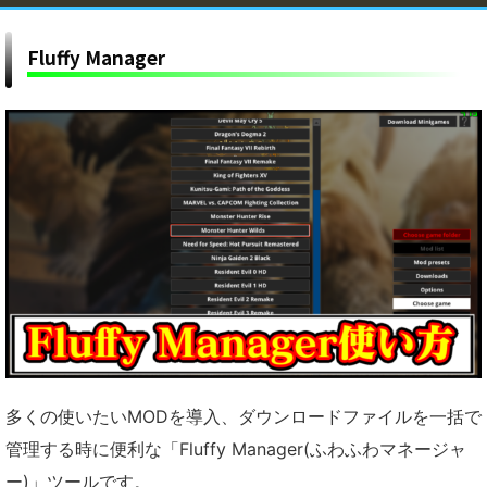
れ方【MHWildsチート改造】
ぐみんボイス追加MODの導入方法・ダウンロード
Fluffy Manager
と入れ方【MHWildsチート改造】
【モンハンワイルズ】傷口破壊で「英雄の証
BGM」を演奏する神MODの導入方法・ダウンロ
ードと入れ方【MHWildsチート改造】
【モンハンワイルズ】大剣の見た目をクリムゾン
サイスに変えるMODの導入方法・ダウンロードと
入れ方【MHWildsチート改造】
【モンハンワイルズ】拠点のBGM効果音をアイス
ボーン(MHWI)仕様に変更するMODの導入方法・
ダウンロードと入れ方【MHWildsチート改造】
【モンハンワイルズ】最強速射ライトボウガン
MODの導入方法・ダウンロードと入れ方
【MHWildsチート改造】
【モンハンワイルズ】チャアクの攻撃範囲(ヒット
距離)を増加する最強MODの導入方法・ダウンロ
ードと入れ方【MHWildsチート改造】
【モンハンワイルズ】ハンターの見た目をウェデ
ィングドレス姿に変えるMODの導入方法・ダウン
多くの使いたいMODを導入、ダウンロードファイルを一括で
ロードと入れ方｜重ね着キャラメイク【MHWilds
【モンハンワイルズ】ハンマーを「フワフワクイ
管理する時に便利な「Fluffy Manager(ふわふわマネージャ
チート改造】
ナ」の見た目に変えるMODの導入方法・ダウンロ
ー)」ツールです。