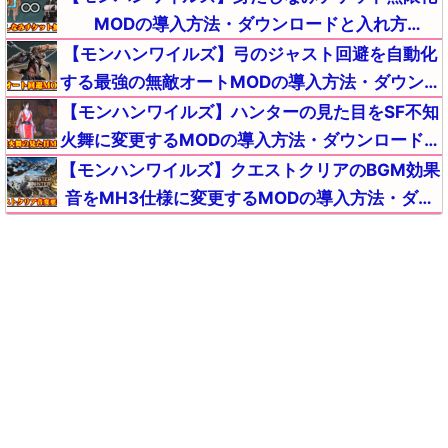
対策対処【MHWildsチート改造】
MODの導入方法・ダウンロードと入れ方
【MHWildsチート改造】
【モンハンワイルズ】弓のジャスト回避を自動化
する最強の無敵オートMODの導入方法・ダウンロ
ードと入れ方【MHWildsチート改造】
【モンハンワイルズ】ハンターの見た目をSF不知
火舞に変更するMODの導入方法・ダウンロードと
入れ方【MHWildsチート改造】
【モンハンワイルズ】クエストクリアのBGM効果
音をMH3仕様に変更するMODの導入方法・ダウ
ンロードと入れ方【MHWildsチート改造】
【モンハンワイルズ】モンスターの傷口(弱点)を
常に強調表示させる便利MODの導入方法・ダウン
ロードと入れ方【MHWildsチート改造】
【モンハンワイルズ】ハンターの見た目を濡れ肌
(オイリー化)に変えるMODの導入方法・ダウンロ
ードと入れ方【MHWildsチート改造】
【モンハンワイルズ】「回復カスタム」で体力が
自動回復する便利MODの導入方法・ダウンロード
と入れ方【MHWildsチート改造】
【モンハンワイルズ】ハンマーの攻撃範囲(ヒット
距離)を増加する最強MODの導入方法・ダウンロ