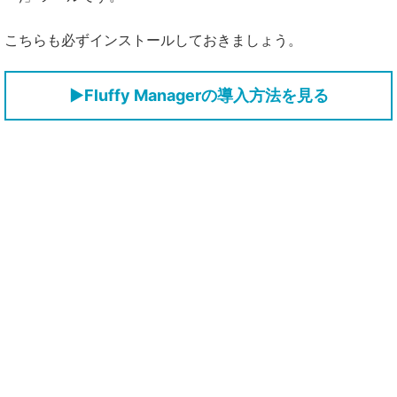
ードと入れ方【MHWildsチート改造】
【モンハンワイルズまとめ】5月末アップデート
のアナウンスはそろそろ？「カプコンタイトルコ
こちらも必ずインストールしておきましょう。
ラボ」の内容【モンスターハンターMHWilds】
【モンハンワイルズ】フレンド募集掲示板【モンスター
【モンハンワイルズ攻略】MOD=チート論でPC勢
ハンターワイルズ(MHWilds)】
▶Fluffy Managerの導入方法を見る
vsPS5勢が大激論ｗｗｗ【モンスターハンター
MHWildsまとめ】
【モンハンワイルズ】おすすめの見た目変更エロ
MOD一覧｜巨乳や全裸にする装備衣装に変える導
入方法・ダウンロード【MHWildsチート改造】