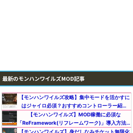
最新のモンハンワイルズMOD記事
【モンハンワイルズ攻略】集中モードを活かすに
はジャイロ必須？おすすめコントローラー紹介
【モンスターハンターMHWildsまとめ】
【モンハンワイルズ】MOD稼働に必須な
「ReFramework(リフレームワーク)」導入方法と
使い方｜起動しない(落ちる)時のエラー不具合の
【モンハンワイルズ】身だしなみチケット無限化