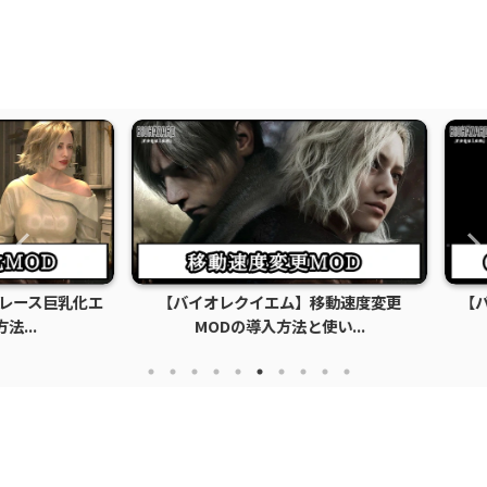
ス巨乳化エ
【バイオレクイエム】移動速度変更
【バイオ
.
MODの導入方法と使い...