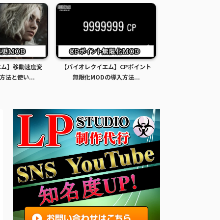
エム】移動速度変
【バイオレクイエム】CPポイント
【バイオレクイエ
方法と使い...
無限化MODの導入方法...
限化MODの導入