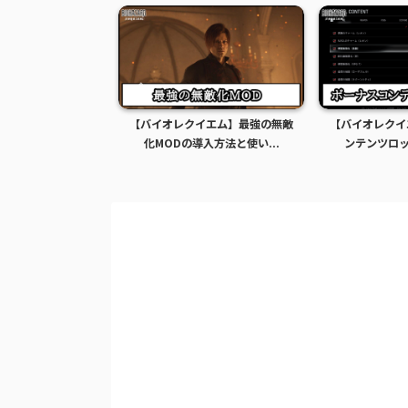
イエム】グレース全
【バイオレクイエム】最強の無敵
【バイオレクイ
Dの導入方法...
化MODの導入方法と使い...
ンテンツロック