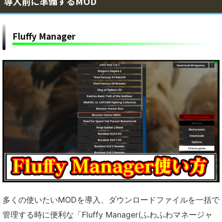
導入前に準備するMOD
れ方【MHWildsチート改造】
ぐみんボイス追加MODの導入方法・ダウンロード
と入れ方【MHWildsチート改造】
【モンハンワイルズ】傷口破壊で「英雄の証
Fluffy Manager
BGM」を演奏する神MODの導入方法・ダウンロ
ードと入れ方【MHWildsチート改造】
【モンハンワイルズ】大剣の見た目をクリムゾン
サイスに変えるMODの導入方法・ダウンロードと
入れ方【MHWildsチート改造】
【モンハンワイルズ】ハンターの見た目を濡れ肌
(オイリー化)に変えるMODの導入方法・ダウンロ
ードと入れ方【MHWildsチート改造】
【モンハンワイルズ】「回復カスタム」で体力が
自動回復する便利MODの導入方法・ダウンロード
と入れ方【MHWildsチート改造】
【モンハンワイルズ】チャアクの攻撃範囲(ヒット
距離)を増加する最強MODの導入方法・ダウンロ
ードと入れ方【MHWildsチート改造】
【モンハンワイルズ】ハンターの見た目をウェデ
ィングドレス姿に変えるMODの導入方法・ダウン
ロードと入れ方｜重ね着キャラメイク【MHWilds
【モンハンワイルズ】ハンマーを「フワフワクイ
多くの使いたいMODを導入、ダウンロードファイルを一括で
チート改造】
ナ」の見た目に変えるMODの導入方法・ダウンロ
管理する時に便利な「Fluffy Manager(ふわふわマネージャ