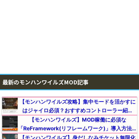
最新のモンハンワイルズMOD記事
【モンハンワイルズ攻略】集中モードを活かすに
はジャイロ必須？おすすめコントローラー紹介
【モンスターハンターMHWildsまとめ】
【モンハンワイルズ】MOD稼働に必須な
「ReFramework(リフレームワーク)」導入方法と
使い方｜起動しない(落ちる)時のエラー不具合の
【モンハンワイルズ】身だしなみチケット無限化