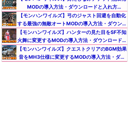
対策対処【MHWildsチート改造】
MODの導入方法・ダウンロードと入れ方
【MHWildsチート改造】
【モンハンワイルズ】弓のジャスト回避を自動化
する最強の無敵オートMODの導入方法・ダウンロ
ードと入れ方【MHWildsチート改造】
【モンハンワイルズ】ハンターの見た目をSF不知
火舞に変更するMODの導入方法・ダウンロードと
入れ方【MHWildsチート改造】
【モンハンワイルズ】クエストクリアのBGM効果
音をMH3仕様に変更するMODの導入方法・ダウ
ンロードと入れ方【MHWildsチート改造】
【モンハンワイルズ】モンスターの傷口(弱点)を
常に強調表示させる便利MODの導入方法・ダウン
ロードと入れ方【MHWildsチート改造】
【モンハンワイルズ】クエストクリアのBGM効果
音をダブルクロス(MHXX)仕様に変更するMODの
導入方法・ダウンロードと入れ方【MHWildsチー
【モンハンワイルズ】ボイスをライズキャラの声
ト改造】
に変えるMODの導入方法・ダウンロードと入れ方
【MHWildsチート改造】
【モンハンワイルズ】ハンマーの攻撃範囲(ヒット
距離)を増加する最強MODの導入方法・ダウンロ