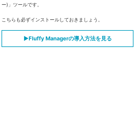
ードと入れ方【MHWildsチート改造】
【モンハンワイルズまとめ】5月末アップデート
ー)」ツールです。
のアナウンスはそろそろ？「カプコンタイトルコ
こちらも必ずインストールしておきましょう。
ラボ」の内容【モンスターハンターMHWilds】
【モンハンワイルズ】フレンド募集掲示板【モンスター
【モンハンワイルズ攻略】MOD=チート論でPC勢
ハンターワイルズ(MHWilds)】
vsPS5勢が大激論ｗｗｗ【モンスターハンター
▶Fluffy Managerの導入方法を見る
MHWildsまとめ】
【モンハンワイルズ】おすすめの見た目変更エロ
MOD一覧｜巨乳や全裸にする装備衣装に変える導
入方法・ダウンロード【MHWildsチート改造】