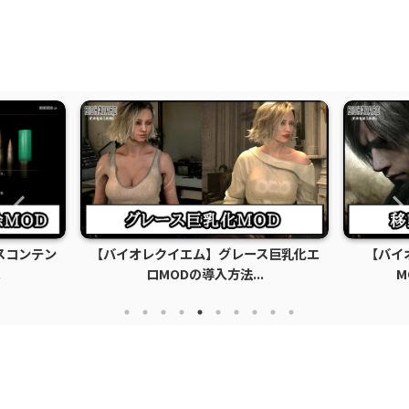
ス巨乳化エ
【バイオレクイエム】移動速度変更
【バイオ
.
MODの導入方法と使い...