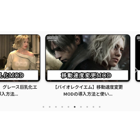
ス巨乳化エ
【バイオレクイエム】移動速度変更
【バイオ
.
MODの導入方法と使い...