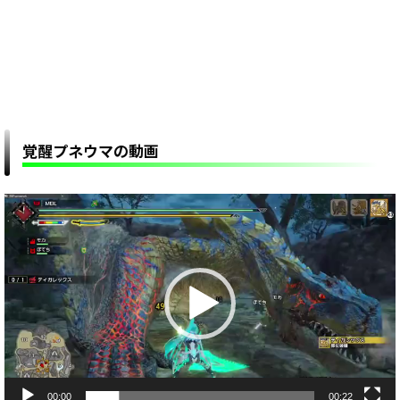
覚醒プネウマの動画
動
画
プ
レ
ー
ヤ
ー
00:00
00:22