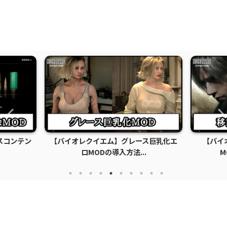
スコンテン
【バイオレクイエム】グレース巨乳化エ
【バイ
.
ロMODの導入方法...
M