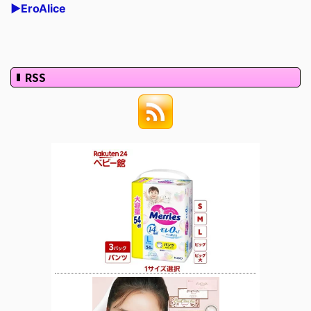
▶EroAlice
RSS