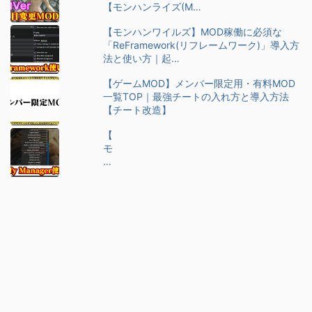
【モンハンライズ(M…
【モンハンワイルズ】MOD稼働に必須な
「ReFramework(リフレームワーク)」導入方
法と使い方｜起…
【ゲームMOD】メンバー限定用・有料MOD
一覧TOP｜最強チートの入れ方と導入方法
【チート改造】
【
モ
ン
ハ
ン
ワ
イ
ル
ズ
】
M
O
D
管