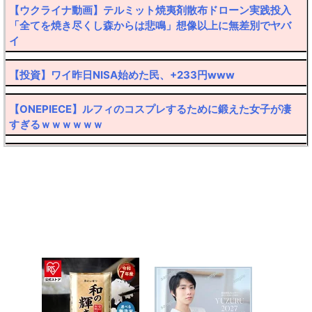
【ウクライナ動画】テルミット焼夷剤散布ドローン実践投入
「全てを焼き尽くし森からは悲鳴」想像以上に無差別でヤバ
イ
【投資】ワイ昨日NISA始めた民、+233円www
【ONEPIECE】ルフィのコスプレするために鍛えた女子が凄
すぎるｗｗｗｗｗｗ
【転売厨阿鼻叫喚】30万円したポケカ大暴落ｗｗｗｗ
【ハゲ速報】髪の毛なのか帽子なのか意見が真っ二つに分か
れるおっさんが発見されるｗｙｗｙｗｙ
【悲報】弱者男性(45)さん、フラれたのにしつこくメールを
送ってクリスマス逮捕ｗｗｗｗ
【悲報】産婦人科での体験談をアップした美人プロゲーマー
さん、嫉妬で女共に叩かれまくるｗｗｗ