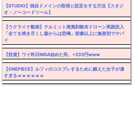
【STUDIO】独自ドメインの取得と設定をする方法【スタジ
オ・ノーコードツール】
【ウクライナ動画】テルミット焼夷剤散布ドローン実践投入
「全てを焼き尽くし森からは悲鳴」想像以上に無差別でヤバ
イ
【投資】ワイ昨日NISA始めた民、+233円www
【ONEPIECE】ルフィのコスプレするために鍛えた女子が凄
すぎるｗｗｗｗｗｗ
【転売厨阿鼻叫喚】30万円したポケカ大暴落ｗｗｗｗ
【ハゲ速報】髪の毛なのか帽子なのか意見が真っ二つに分か
れるおっさんが発見されるｗｙｗｙｗｙ
【悲報】弱者男性(45)さん、フラれたのにしつこくメールを
送ってクリスマス逮捕ｗｗｗｗ