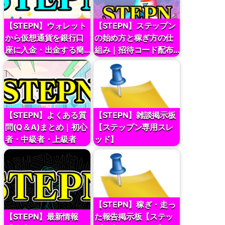
【STEPN】ウォレット
【STEPN】ステップン
から仮想通貨を銀行口
の始め方と稼ぎ方の仕
座に入金・出金する簡…
組み｜招待コード配布…
【STEPN】よくある質
【STEPN】雑談掲示板
問(Q＆A)まとめ｜初心
【ステップン専用スレ
者・中級者・上級者
ッド】
【ステップン】
【STEPN】稼ぎ・走っ
【STEPN】最新情報
た報告掲示板【ステッ