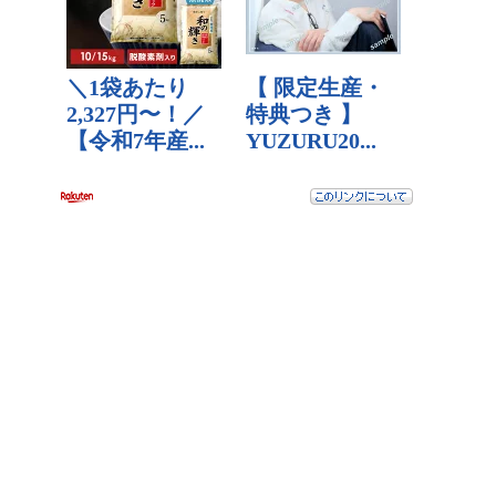
【DMMビットコイン】廃業後の預けていたビットコインはど
うなる？
【速報】日本人の人種脳ステータスデフォルト値が優秀と判
明、しかしZ世代に近付くほど知能低下中・・・
【訃報】世田谷一家殺害事件（24年前）のとんでもない新情
報が開示され大炎上！！！
【悲報？朗報？】ソシャゲを全て引退したワイの末路ｗｗｗ
ｗｗ
【悲報】Z世代キッズ鬱発症！豆腐メンタルすぎて仕事ができ
ないｗｗｗ
【画像】初音ミクと結婚した男性が何者かから「犯行予告」
を受けてしまう！！！