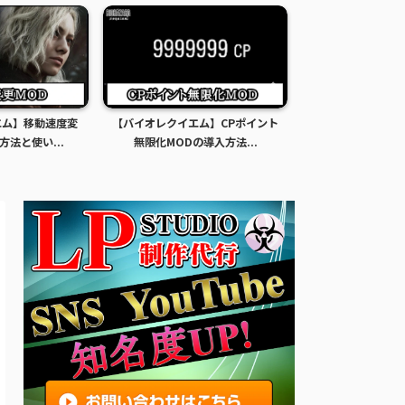
エム】移動速度変
【バイオレクイエム】CPポイント
【バイオレクイエ
方法と使い...
無限化MODの導入方法...
限化MODの導入