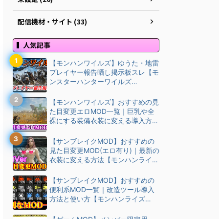
配信機材・サイト (33)
人気記事
【モンハンワイルズ】ゆうた・地雷
プレイヤー報告晒し掲示板スレ【モ
ンスターハンターワイルズ
(MHWilds)】
【モンハンワイルズ】おすすめの見
た目変更エロMOD一覧｜巨乳や全
裸にする装備衣装に変える導入方
法・ダウン…
【サンブレイクMOD】おすすめの
見た目変更MOD(エロ有り)｜最新の
衣装に変える方法【モンハンライズ
(M…
【サンブレイクMOD】おすすめの
便利系MOD一覧｜改造ツール導入
方法と使い方【モンハンライズ
(MHRise)チート改造】