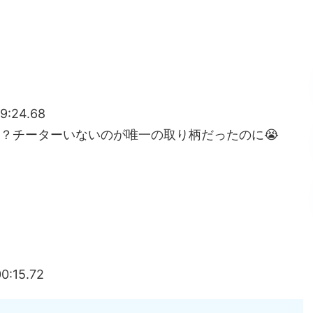
dsチート改造】
採取速度を高速化する便利MODの導入方法・ダウンロ
ト改造】
ターハンターワイルズ(MHWilds)】
ンNowとのコラボイベント内容詳細まとめ｜ゲーム内特
ターMHWildsまとめ】
便利系MOD一覧｜改造ツール導入方法と使い方
9:24.68
？チーターいないのが唯一の取り柄だったのに😭
目を「聖杯の剣」に変えるMODの導入方法・ダウンロ
ト改造】
見た目を女祭司の着物姿に変えるエロMODの導入方
ildsチート改造】
タム」で体力が自動回復する便利MODの導入方法・ダ
sチート改造】
移動速度を自由変更で高速化できるMODの導入方法・
0:15.72
dsチート改造】
【モンスターハンターワイルズ(MHWilds)】