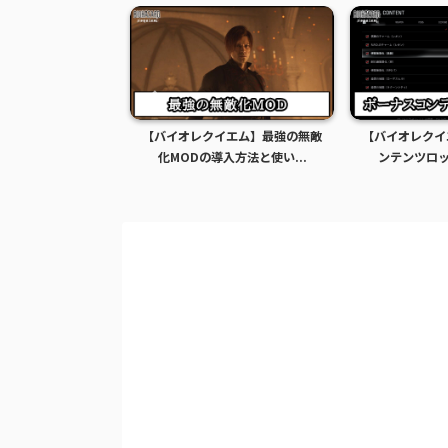
イエム】グレース全
【バイオレクイエム】最強の無敵
【バイオレクイ
Dの導入方法...
化MODの導入方法と使い...
ンテンツロック