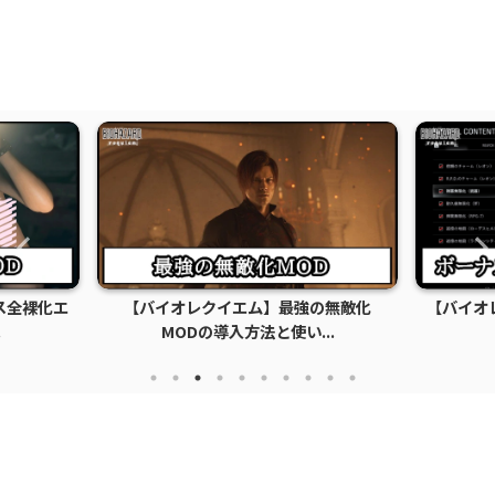
の無敵化
【バイオレクイエム】ボーナスコンテン
【バイオ
..
ツロック解除MOD...