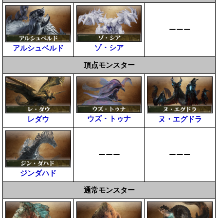
ーーー
ゾ・シア
アルシュベルド
頂点モンスター
ウズ・トゥナ
レダウ
ヌ・エグドラ
ーーー
ーーー
ジンダハド
通常モンスター