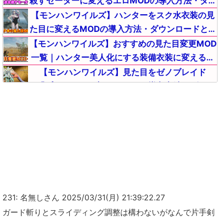
殺すセーターに変えるエロMODの導入方法・ダウ
ンロードと入れ方｜重ね着キャラメイク
【モンハンワイルズ】ハンターをスク水衣装の見
【MHWildsチート改造】
た目に変えるMODの導入方法・ダウンロードと入
れ方｜重ね着キャラメイク【MHWildsチート改
【モンハンワイルズ】おすすめの見た目変更MOD
造】
一覧｜ハンター美人化にする装備衣装に変えるキ
ャラメイク方法【MHWildsチート改造】
【モンハンワイルズ】見た目をゼノブレイド
2「プネウマ」に変えるMODの導入方法・ダウン
ロードと入れ方【MHWildsチート改造】
【モンハンワイルズ】ハンターの見た目を濡れ肌
(オイリー化)に変えるMODの導入方法・ダウンロ
ードと入れ方【MHWildsチート改造】
【モンハンワイルズ】セクレト無しで武器交換(入
れ替え)ができる便利MODの導入方法・ダウンロ
ードと入れ方【MHWildsチート改造】
【モンハンワイルズ】スリンガー採取速度を高速
化する便利MODの導入方法・ダウンロードと入れ
方【MHWildsチート改造】
【モンハンワイルズ】雑談掲示板【モンスターハンター
231: 名無しさん 2025/03/31(月) 21:39:22.27
【モンハンワイルズ攻略】モンハンNowとのコラ
ワイルズ(MHWilds)】
ガード斬りとスライディング調整は構わないがなんで片手剣
ボイベント内容詳細まとめ｜ゲーム内特典アイテ