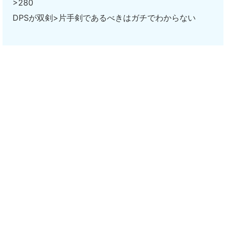
>280
DPSが双剣>片手剣であるべきはガチでわからない