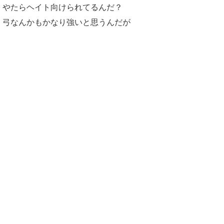
ムが入手【モンスターハンターMHWildsまとめ】
やたらヘイト向けられてるんだ？
【モンハンワイルズ】おすすめの便利系MOD一覧
｜改造ツール導入方法と使い方【MHWildsチート
弓なんかもかなり強いと思うんだが
改造】
【モンハンワイルズ】太刀の見た目を「聖杯の
剣」に変えるMODの導入方法・ダウンロードと入
れ方【MHWildsチート改造】
【モンハンワイルズ】ハンターの見た目を女祭司
の着物姿に変えるエロMODの導入方法・ダウンロ
ードと入れ方【MHWildsチート改造】
【モンハンワイルズ】「回復カスタム」で体力が
自動回復する便利MODの導入方法・ダウンロード
と入れ方【MHWildsチート改造】
【モンハンワイルズ】ハンターの移動速度を自由
変更で高速化できるMODの導入方法・ダウンロー
ドと入れ方【MHWildsチート改造】
【モンハンワイルズ】フレンド募集掲示板【モンスター
ハンターワイルズ(MHWilds)】