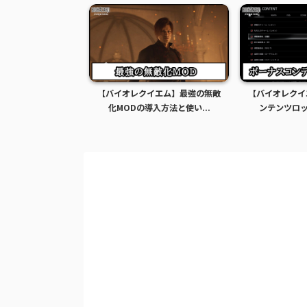
イエム】グレース全
【バイオレクイエム】最強の無敵
【バイオレクイ
Dの導入方法...
化MODの導入方法と使い...
ンテンツロック