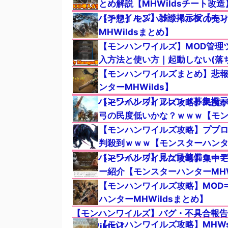
とめ解説【MHWildsチート改造
【モンハンワイルズ】雑談掲示板【モンス
【予想】モンハンワイルズの売
MHWildsまとめ】
【モンハンワイルズ】MOD管理ツール
入方法と使い方｜起動しない(落ち
造】
【モンハンワイルズまとめ】悲
ンターMHWilds】
【モンハンワイルズ】フレンド募集掲示板
【モンハンワイルズ攻略】民度
弓の民度低いかな？ｗｗｗ【モンス
【モンハンワイルズ攻略】ププ
判殺到ｗｗｗ【モンスターハンター
【モンハンワイルズ】見た目装備コーデ投
【モンハンワイルズ攻略】集中
ー紹介【モンスターハンターMHW
【モンハンワイルズ攻略】MOD=
ハンターMHWildsまとめ】
【モンハンワイルズ】バグ・不具合報告
【モンハンワイルズ攻略】MHW
(MHWilds)】