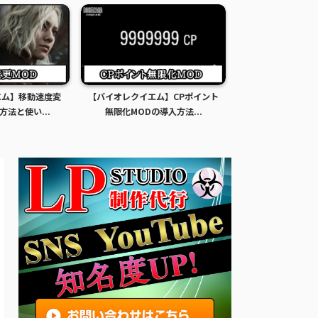
エム】移動速度変
【バイオレクイエム】CPポイント
【バイオレクイエ
方法と使い...
無限化MODの導入方法...
限化MODの導入