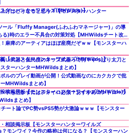
】
ターハンターワイルズ(MHWilds)】
り上げはどうなると思う？【モンスターハンター
「Fluffy Manager(ふわふわマネージャー)」の導
る)時のエラー不具合の対策対処【MHWildsチート改
報！麻痺のアーティアはほぼ産廃だぞｗｗ【モンスターハ
【モンスターハンターワイルズ(MHWilds)】
が高い武器と低民度のキッズ武器って何？やっぱり太刀と
ターハンターMHWildsまとめ】
ロポルのプレイ動画が公開！公式動画なのにカクカクで批
MHWildsまとめ】
稿掲示板【モンスターハンターワイルズ(MHWilds)】
モードを活かすにはジャイロ必須？おすすめコントローラ
ildsまとめ】
チート論でPC勢vsPS5勢が大激論ｗｗｗ【モンスター
・相談掲示板【モンスターハンターワイルズ
s？モンワイ？今作の略称は何になる？【モンスターハン