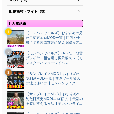
配信機材・サイト (33)
人気記事
【モンハンワイルズ】おすすめの見
た目変更エロMOD一覧｜巨乳や全
裸にする装備衣装に変える導入方
法・ダウン…
【モンハンワイルズ】ゆうた・地雷
プレイヤー報告晒し掲示板スレ【モ
ンスターハンターワイルズ
(MHWilds)】
【サンブレイクMOD】おすすめの
便利系MOD一覧｜改造ツール導入
方法と使い方【モンハンライズ
(MHRise)チート改造】
【サンブレイクMOD】おすすめの
見た目変更MOD(エロ有り)｜最新の
衣装に変える方法【モンハンライズ
(M…