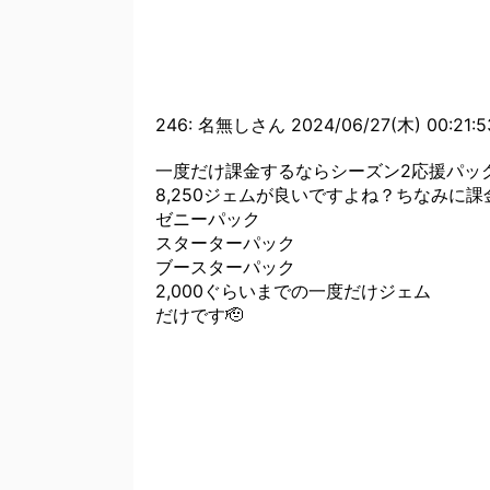
るの？【まとめ速報攻略】
【MHWI】モンハンで一番はア
の意見は正しい？【まとめ速報
【モンハンNow】注意！作って
246: 名無しさん 2024/06/27(木) 00:21:53
【モンハンNow】マルチプレイ
一度だけ課金するならシーズン2応援パッ
報攻略】
8,250ジェムが良いですよね？ちなみに課
【モンハンNow】こんなヤバい
ゼニーパック
スターターパック
略】
ブースターパック
【モンハンNow】おすすめ！錬
2,000ぐらいまでの一度だけジェム
め速報攻略】
だけです🫡
【モンハンNow】作るべきプケ
略】
【モンハンNow】マルチのクシ
ｙｗｗ【まとめ速報攻略】
【モンハンワイルズ】PS公式に
テム選択の快適化と新要素「セ