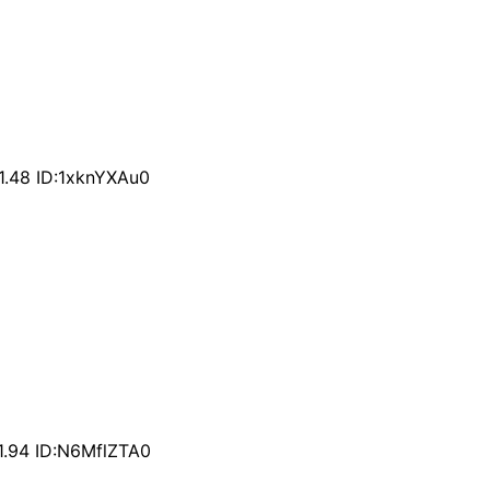
.48 ID:1xknYXAu0
.94 ID:N6MflZTA0