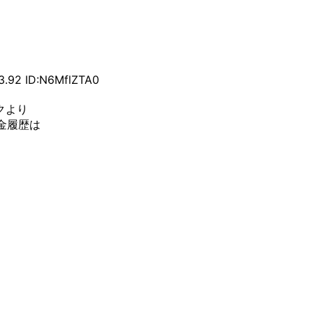
イスボーン、サンブレイクはそれを越えられなかった←こ
攻略】
後悔した武器がこちら！！！！！【まとめ速報攻略】
.92 ID:N6MflZTA0
でライトボウガンの散弾って嫌がられる？？？【まとめ速
クより
金履歴は
こと出来るならそりゃ修正されるよｗｗ【まとめ速報攻
成はほどほどにしてた方が良い理由がこちら！！！【まと
プケ亜種の最強武器のおすすめはどれ？【まとめ速報攻
ャルダオラにお前らゆうたｗが大量発生してる件ｗｙｗｙ
よるインタビューひとまとめ！UI大幅改善や狩猟中のアイ
レクト」や「集中モード」も実装【モンスターハンターま