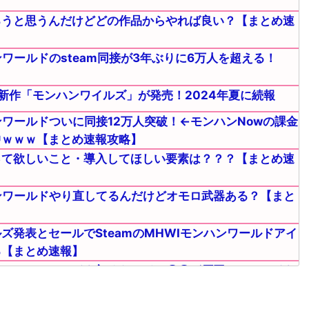
ろうと思うんだけどどの作品からやれば良い？【まとめ速
ワールドのsteam同接が3年ぶりに6万人を超える！
に新作「モンハンワイルズ」が発売！2024年夏に続報
ンワールドついに同接12万人突破！←モンハンNowの課金
中ｗｗｗ【まとめ速報攻略】
って欲しいこと・導入してほしい要素は？？？【まとめ速
ンワールドやり直してるんだけどオモロ武器ある？【まと
ズ発表とセールでSteamのMHWIモンハンワールドアイ
る【まとめ速報】
モンハンワールドを初めたワイ、〇〇が原因でワールドを
・・【まとめ速報攻略】
ンワールドってリアルぼっちでも気軽にマルチプレイでき