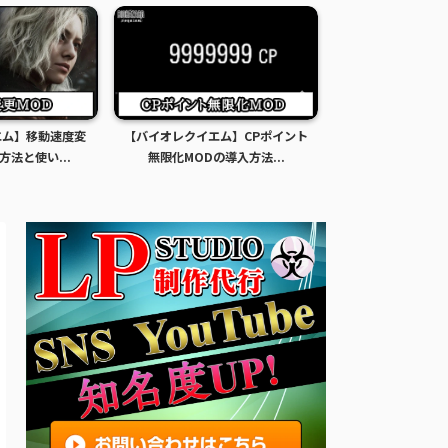
エム】移動速度変
【バイオレクイエム】CPポイント
【バイオレクイエ
方法と使い...
無限化MODの導入方法...
限化MODの導入