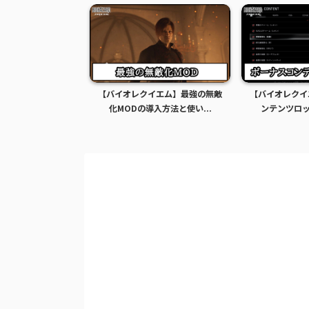
イエム】グレース全
【バイオレクイエム】最強の無敵
【バイオレクイ
Dの導入方法...
化MODの導入方法と使い...
ンテンツロック