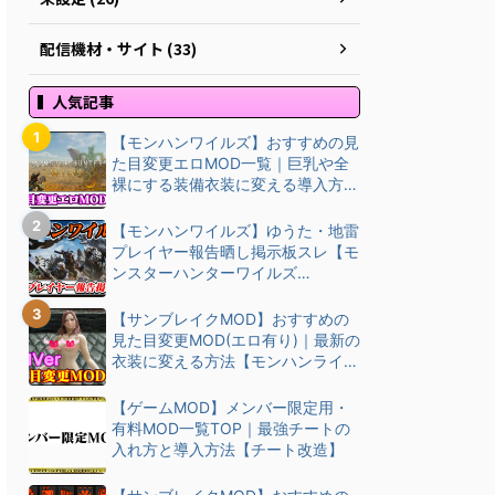
配信機材・サイト (33)
人気記事
【モンハンワイルズ】おすすめの見
た目変更エロMOD一覧｜巨乳や全
裸にする装備衣装に変える導入方
法・ダウン…
【モンハンワイルズ】ゆうた・地雷
プレイヤー報告晒し掲示板スレ【モ
ンスターハンターワイルズ
(MHWilds)】
【サンブレイクMOD】おすすめの
見た目変更MOD(エロ有り)｜最新の
衣装に変える方法【モンハンライズ
(M…
【ゲームMOD】メンバー限定用・
有料MOD一覧TOP｜最強チートの
入れ方と導入方法【チート改造】