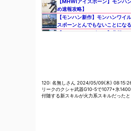
【MHWIアイスボーン】モンハ
め速報攻略】
【モンハン新作】モンハンワイル
スボーンとんでもないことにな
【MHWIアイスボーン】悲報！
返品してライズを買うか悩む・
【MHWIアイスボーン】モンハ
るの？【まとめ速報攻略】
【MHWI】モンハンで一番はア
の意見は正しい？【まとめ速報
【モンハンNow】注意！作って
120: 名無しさん 2024/05/09(木) 08:15:2
リークのクシャ武器G10-5で1077+氷14
【モンハンNow】マルチプレイ
付随する新スキルが火力系スキルだったと
報攻略】
【モンハンNow】こんなヤバい
略】
【モンハンNow】双剣と片手剣
ンハンナウ】