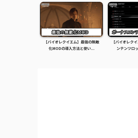
イエム】グレース全
【バイオレクイエム】最強の無敵
【バイオレクイ
Dの導入方法...
化MODの導入方法と使い...
ンテンツロック