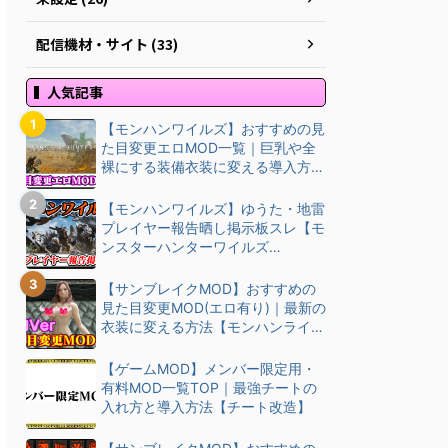
配信機材・サイト (33)
人気記事
【モンハンワイルズ】おすすめの見
た目変更エロMOD一覧｜巨乳や全
裸にする装備衣装に変える導入方
法・ダウン…
【モンハンワイルズ】ゆうた・地雷
プレイヤー報告晒し掲示板スレ【モ
ンスターハンターワイルズ
(MHWilds)】
【サンブレイクMOD】おすすめの
見た目変更MOD(エロ有り)｜最新の
衣装に変える方法【モンハンライズ
(M…
【ゲームMOD】メンバー限定用・
有料MOD一覧TOP｜最強チートの
入れ方と導入方法【チート改造】