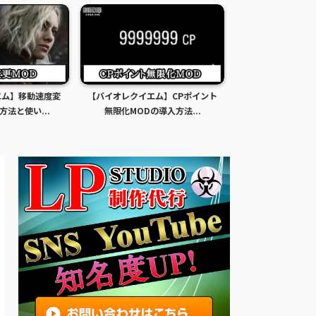
エム】移動速度変
【バイオレクイエム】CPポイント
【バイオレクイエ
方法と使い...
無限化MODの導入方法...
限化MODの導入