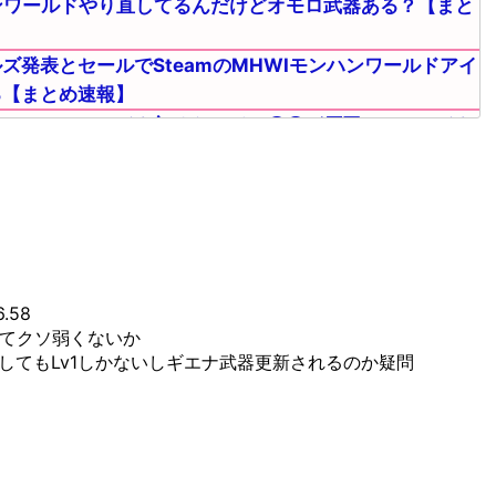
ンワールドやり直してるんだけどオモロ武器ある？【まと
ズ発表とセールでSteamのMHWIモンハンワールドアイ
る【まとめ速報】
モンハンワールドを初めたワイ、〇〇が原因でワールドを
・・【まとめ速報攻略】
ンワールドってリアルぼっちでも気軽にマルチプレイでき
イスボーン、サンブレイクはそれを越えられなかった←こ
攻略】
後悔した武器がこちら！！！！！【まとめ速報攻略】
6.58
00てクソ弱くないか
でライトボウガンの散弾って嫌がられる？？？【まとめ速
してもLv1しかないしギエナ武器更新されるのか疑問
こと出来るならそりゃ修正されるよｗｗ【まとめ速報攻
のコンボDPSを比較した結果がこちらｗｙｗｙｗｙｗ【モ