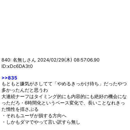
【モンハンNow】小型モンスターをワンパンでき
る条件って何？？？【まとめ速報攻略】
840: 名無しさん 2024/02/29(木) 08:57:06.90
ID:xDc6DA3t0
>>835
もともと嫌気がさしてて「やめるきっかけ待ち」だったやつ
多かったんだと思うわ
大連続ナーフはタイミング的にも内容的にも絶好の機会にな
っただろ・6時間化というペース変化で、長いことなれきっ
た惰性を揺さぶる
・それもユーザが損する方向へ
・しかもダマでやって言い訳すら無し