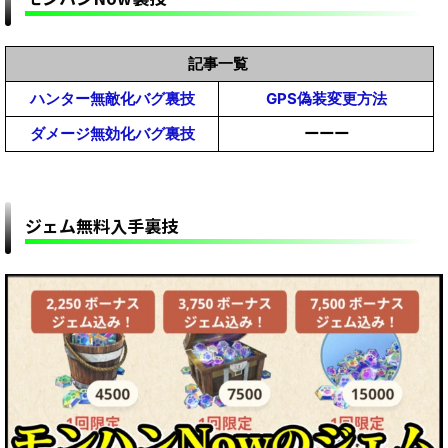
様！！！【モンスターハンターMHWildsまとめ】
【モンハンワイルズ攻略】クロスプレイはカプコ
ンが統合サーバー用意してあってそこにPSもPC
記事一覧
もアクセスするのか？？？【モンスターハンター
【モンハンワイルズ】MOD雑談掲示板【モンスターハン
ハンター無敵化バグ裏技
GPS偽装変更方法
【モンハンワイルズ攻略】片手剣が盾を構えると
MHWildsまとめ】
ターワイルズ(MHWilds)改造チート(Steam版)】
ダメージ無効化バグ裏技
ーーー
ウンコする時の気張った顔になる「不具合」を修
正ｗｗｗ【モンスターハンターMHWildsまとめ】
ジェム無料入手裏技