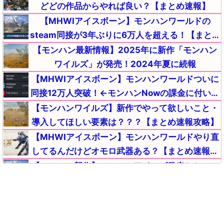
どどの作品からやれば良い？【まとめ速報】
【MHWIアイスボーン】モンハンワールドの
steam同接が3年ぶりに6万人を超える！【まとめ
速報】
【モンハン最新情報】2025年に新作「モンハン
ワイルズ」が発売！2024年夏に続報
【MHWIアイスボーン】モンハンワールドついに
同接12万人突破！←モンハンNowの課金に付いて
これない敗北者が流入中ｗｗｗ【まとめ速報攻
【モンハンワイルズ】新作でやって欲しいこと・
略】
導入してほしい要素は？？？【まとめ速報攻略】
【MHWIアイスボーン】モンハンワールドやり直
してるんだけどオモロ武器ある？【まとめ速報攻
略】
【モンハン新作】モンハンワイルズ発表とセール
でSteamのMHWIモンハンワールドアイスボーン
とんでもないことになる【まとめ速報】
【MHWIアイスボーン】悲報！モンハンワールド
を初めたワイ、〇〇が原因でワールドを返品して
ライズを買うか悩む・・・【まとめ速報攻略】