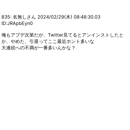
【MHWIアイスボーン】モンハンワールドってリ
アルぼっちでも気軽にマルチプレイできるの？
【まとめ速報攻略】
835: 名無しさん 2024/02/29(木) 08:48:30.03
【MHWI】モンハンで一番はアイスボーン、サン
ID:JRApbEyn0
ブレイクはそれを越えられなかった←この意見は
正しい？【まとめ速報攻略】
【モンハンNow】注意！作って後悔した武器がこ
俺もアプデ次第だが、Twitter見てるとアンインストしたと
か、やめた、引退ってここ最近ホント多いな
ちら！！！！！【まとめ速報攻略】
大連続への不満が一番多いんかな？
【モンハンNow】悲報！位置偽装YouTuberが涙
の引退の可能性ｗｙｗｙｗｙ【まとめ速報攻略】
【モンハンNow】双剣と片手剣のコンボDPSを比
較した結果がこちらｗｙｗｙｗｙｗ【モンハンナ
ウ】
【モンハンNow】逆鱗のドロップ具合みんなどの
ぐらい落ちてる？【まとめ速報攻略】
【モンハンNow】弓スレ民が漂移錬成すべき防具
とおすすめのスキルがコチラ【まとめ速報攻略】
【モンハンNow】モンハンワイルズ発売してもモ
ンハンナウ続けるつもり？【まとめ速報攻略】