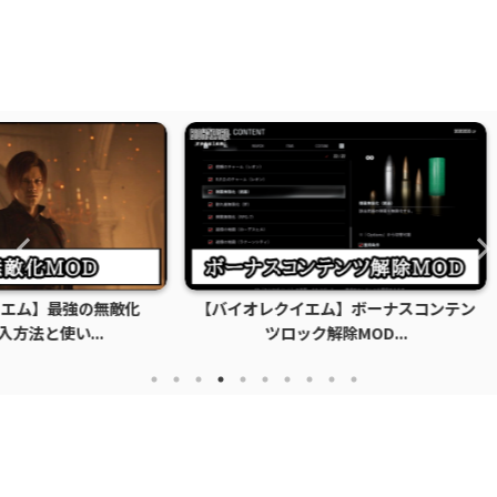
の無敵化
【バイオレクイエム】ボーナスコンテン
【バイオ
..
ツロック解除MOD...