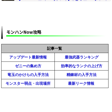
【モンハンワイルズまとめ】5月末アップデート
のアナウンスはそろそろ？「カプコンタイトルコ
ラボ」の内容【モンスターハンターMHWilds】
【モンハンワイルズ攻略】改造対策どの程度して
くるかなｗ【モンスターハンターMHWildsまと
め】
モンハンNow攻略
【モンハンワイルズ】おすすめMODの導入方法一
覧｜インストール手順と必要なツールまとめ解説
【MHWildsチート改造】
【モンハンワイルズ】雑談掲示板【モンスターハンター
記事一覧
【予想】モンハンワイルズの売り上げはどうなる
ワイルズ(MHWilds)】
アップデート最新情報
最強武器ランキング
と思う？【モンスターハンターMHWildsまとめ】
ゼニーの集め方
効率的なランクの上げ方
【モンハンワイルズ】MOD管理ツール「Fluffy
Manager(ふわふわマネージャー)」の導入方法と
竜玉のかけらの入手方法
精錬材の入手方法
使い方｜起動しない(落ちる)時のエラー不具合の
【モンハンワイルズまとめ】悲報！麻痺のアーテ
モンスター弱点・出現場所
最新リーク情報
対策対処【MHWildsチート改造】
ィアはほぼ産廃だぞｗｗ【モンスターハンター
MHWilds】
【モンハンワイルズ】フレンド募集掲示板【モンスター
【モンハンワイルズ攻略】民度が高い武器と低民
ハンターワイルズ(MHWilds)】
度のキッズ武器って何？やっぱり太刀と弓の民度