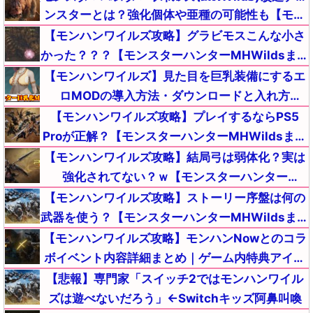
ンスターとは？強化個体や亜種の可能性も【モン
ト(Steam版)】
スターハンターMHWildsまとめ】
【モンハンワイルズ攻略】グラビモスこんな小さ
かった？？？【モンスターハンターMHWildsまと
め】
【モンハンワイルズ】見た目を巨乳装備にするエ
ロMODの導入方法・ダウンロードと入れ方
【MHWildsチート改造】
【モンハンワイルズ攻略】プレイするならPS5
Proが正解？【モンスターハンターMHWildsまと
め】
【モンハンワイルズ攻略】結局弓は弱体化？実は
強化されてない？ｗ【モンスターハンター
MHWildsまとめ】
【モンハンワイルズ攻略】ストーリー序盤は何の
武器を使う？【モンスターハンターMHWildsまと
め】
【モンハンワイルズ攻略】モンハンNowとのコラ
ボイベント内容詳細まとめ｜ゲーム内特典アイテ
ムが入手【モンスターハンターMHWildsまとめ】
【悲報】専門家「スイッチ2ではモンハンワイル
ズは遊べないだろう」←Switchキッズ阿鼻叫喚