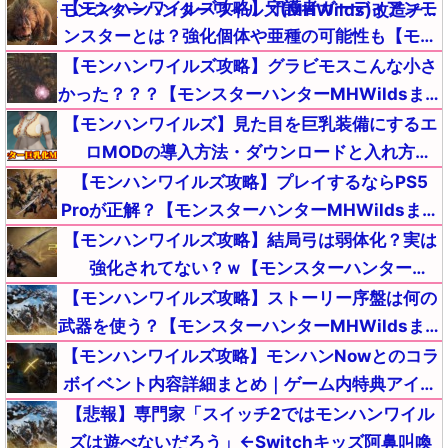
【モンハンワイルズ攻略】守護者ガーディアンモ
示板【モンスターハンターワイルズ(MHWilds)改造チー
ンスターとは？強化個体や亜種の可能性も【モン
ト(Steam版)】
スターハンターMHWildsまとめ】
【モンハンワイルズ攻略】グラビモスこんな小さ
かった？？？【モンスターハンターMHWildsまと
め】
【モンハンワイルズ】見た目を巨乳装備にするエ
ロMODの導入方法・ダウンロードと入れ方
【MHWildsチート改造】
【モンハンワイルズ攻略】プレイするならPS5
Proが正解？【モンスターハンターMHWildsまと
め】
【モンハンワイルズ攻略】結局弓は弱体化？実は
強化されてない？ｗ【モンスターハンター
MHWildsまとめ】
【モンハンワイルズ攻略】ストーリー序盤は何の
武器を使う？【モンスターハンターMHWildsまと
め】
【モンハンワイルズ攻略】モンハンNowとのコラ
ボイベント内容詳細まとめ｜ゲーム内特典アイテ
ムが入手【モンスターハンターMHWildsまとめ】
【悲報】専門家「スイッチ2ではモンハンワイル
ズは遊べないだろう」←Switchキッズ阿鼻叫喚