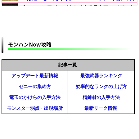
【モンハンワイルズまとめ】5月末アップデート
のアナウンスはそろそろ？「カプコンタイトルコ
ラボ」の内容【モンスターハンターMHWilds】
【モンハンワイルズ攻略】改造対策どの程度して
くるかなｗ【モンスターハンターMHWildsまと
め】
モンハンNow攻略
【モンハンワイルズ】おすすめMODの導入方法一
覧｜インストール手順と必要なツールまとめ解説
【MHWildsチート改造】
【モンハンワイルズ】雑談掲示板【モンスターハンター
記事一覧
【予想】モンハンワイルズの売り上げはどうなる
ワイルズ(MHWilds)】
アップデート最新情報
最強武器ランキング
と思う？【モンスターハンターMHWildsまとめ】
ゼニーの集め方
効率的なランクの上げ方
【モンハンワイルズ】MOD管理ツール「Fluffy
Manager(ふわふわマネージャー)」の導入方法と
竜玉のかけらの入手方法
精錬材の入手方法
使い方｜起動しない(落ちる)時のエラー不具合の
【モンハンワイルズまとめ】悲報！麻痺のアーテ
モンスター弱点・出現場所
最新リーク情報
対策対処【MHWildsチート改造】
ィアはほぼ産廃だぞｗｗ【モンスターハンター
MHWilds】
【モンハンワイルズ】フレンド募集掲示板【モンスター
【モンハンワイルズ攻略】民度が高い武器と低民
ハンターワイルズ(MHWilds)】