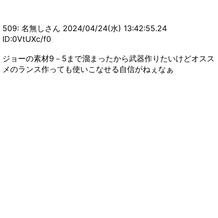
【MHWIアイスボーン】モンハンワールドってリ
アルぼっちでも気軽にマルチプレイできるの？
【まとめ速報攻略】
509: 名無しさん 2024/04/24(水) 13:42:55.24
【MHWI】モンハンで一番はアイスボーン、サン
ID:0VtUXc/f0
ブレイクはそれを越えられなかった←この意見は
正しい？【まとめ速報攻略】
【モンハンNow】悲報！位置偽装YouTuberが涙
ジョーの素材9－5まで溜まったから武器作りたいけどオスス
メのランス作っても使いこなせる自信がねぇなぁ
の引退の可能性ｗｙｗｙｗｙ【まとめ速報攻略】
【モンハンNow】双剣と片手剣のコンボDPSを比
較した結果がこちらｗｙｗｙｗｙｗ【モンハンナ
ウ】
【モンハンNow】逆鱗のドロップ具合みんなどの
ぐらい落ちてる？【まとめ速報攻略】
【モンハンNow】弓スレ民が漂移錬成すべき防具
とおすすめのスキルがコチラ【まとめ速報攻略】
【モンハンNow】モンハンワイルズ発売してもモ
ンハンナウ続けるつもり？【まとめ速報攻略】
【モンハンNow】小型モンスターをワンパンでき
る条件って何？？？【まとめ速報攻略】