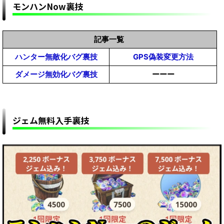
モンハンNow裏技
スはこのモンスターで確定か！？まさかの初仕
様！！！【モンスターハンターMHWildsまとめ】
【モンハンワイルズ攻略】クロスプレイはカプコ
ンが統合サーバー用意してあってそこにPSもPC
記事一覧
もアクセスするのか？？？【モンスターハンター
【モンハンワイルズ】MOD雑談掲示板【モンスターハン
ハンター無敵化バグ裏技
GPS偽装変更方法
【モンハンワイルズ攻略】片手剣が盾を構えると
MHWildsまとめ】
ターワイルズ(MHWilds)改造チート(Steam版)】
ダメージ無効化バグ裏技
ーーー
ウンコする時の気張った顔になる「不具合」を修
正ｗｗｗ【モンスターハンターMHWildsまとめ】
ジェム無料入手裏技