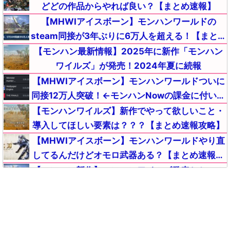
どどの作品からやれば良い？【まとめ速報】
【MHWIアイスボーン】モンハンワールドの
steam同接が3年ぶりに6万人を超える！【まとめ
速報】
【モンハン最新情報】2025年に新作「モンハン
ワイルズ」が発売！2024年夏に続報
【MHWIアイスボーン】モンハンワールドついに
同接12万人突破！←モンハンNowの課金に付いて
これない敗北者が流入中ｗｗｗ【まとめ速報攻
【モンハンワイルズ】新作でやって欲しいこと・
略】
導入してほしい要素は？？？【まとめ速報攻略】
【MHWIアイスボーン】モンハンワールドやり直
してるんだけどオモロ武器ある？【まとめ速報攻
略】
【モンハン新作】モンハンワイルズ発表とセール
でSteamのMHWIモンハンワールドアイスボーン
とんでもないことになる【まとめ速報】
【MHWIアイスボーン】悲報！モンハンワールド
を初めたワイ、〇〇が原因でワールドを返品して
ライズを買うか悩む・・・【まとめ速報攻略】