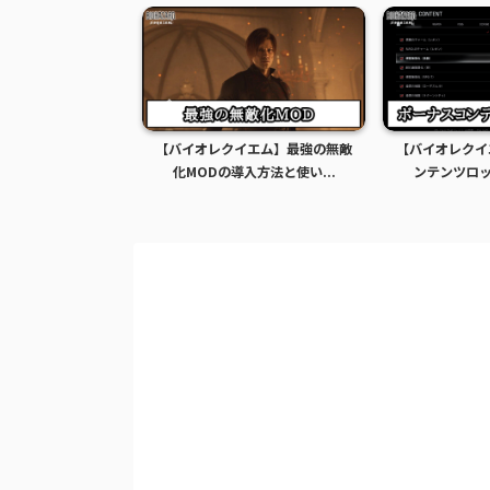
イエム】最強の無敵
【バイオレクイエム】ボーナスコ
【バイオレクイ
入方法と使い...
ンテンツロック解除MOD...
乳化エロMOD