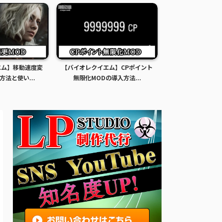
ム】CPポイント
【バイオレクイエム】アイテム無
【バイオレクイエ
導入方法...
限化MODの導入方法と使...
見た目変更エロM