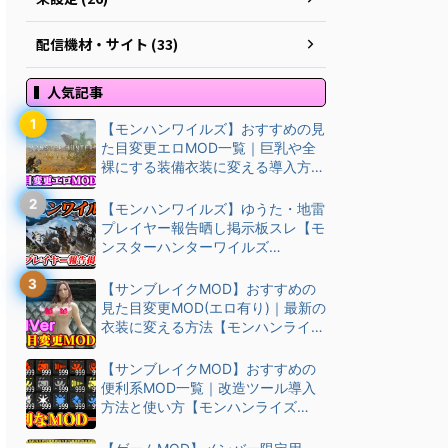
配信機材・サイト (33)
人気記事
【モンハンワイルズ】おすすめの見
た目変更エロMOD一覧｜巨乳や全
裸にする装備衣装に変える導入方
法・ダウン…
【モンハンワイルズ】ゆうた・地雷
プレイヤー報告晒し掲示板スレ【モ
ンスターハンターワイルズ
(MHWilds)】
【サンブレイクMOD】おすすめの
見た目変更MOD(エロ有り)｜最新の
衣装に変える方法【モンハンライズ
(M…
【サンブレイクMOD】おすすめの
便利系MOD一覧｜改造ツール導入
方法と使い方【モンハンライズ
(MHRise)チート改造】