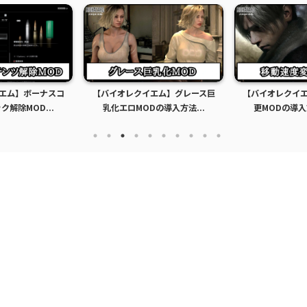
エム】グレース巨
【バイオレクイエム】移動速度変
【バイオレクイエ
の導入方法...
更MODの導入方法と使い...
無限化MODの