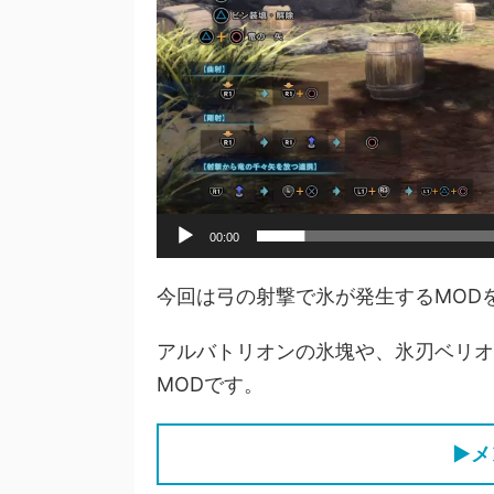
00:00
今回は弓の射撃で氷が発生するMOD
アルバトリオンの氷塊や、氷刃ベリオ
MODです。
▶メ