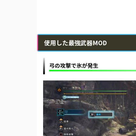
使用した最強武器MOD
弓の攻撃で氷が発生
動
画
プ
レ
ー
ヤ
ー