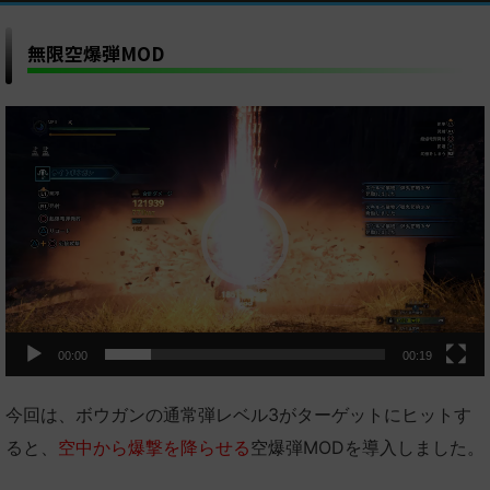
無限空爆弾MOD
動
画
プ
レ
ー
ヤ
ー
00:00
00:19
今回は、ボウガンの通常弾レベル3がターゲットにヒットす
ると、
空中から爆撃を降らせる
空爆弾MODを導入しました。