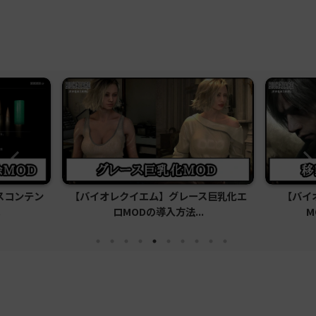
スコンテン
【バイオレクイエム】グレース巨乳化エ
【バイ
.
ロMODの導入方法...
M