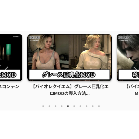
スコンテン
【バイオレクイエム】グレース巨乳化エ
【バイ
.
ロMODの導入方法...
M