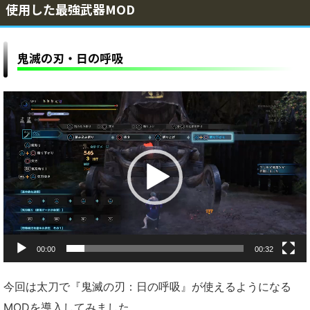
使用した最強武器MOD
鬼滅の刃・日の呼吸
動
画
プ
レ
ー
ヤ
ー
00:00
00:32
今回は太刀で『鬼滅の刃：日の呼吸』が使えるようになる
MODを導入してみました。