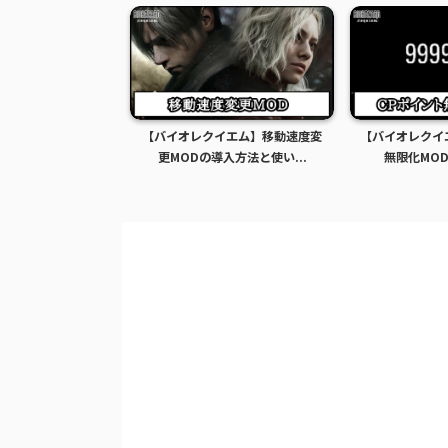
イエム】移動速度変
【バイオレクイエム】CPポイント
【バイオレクイ
入方法と使い...
無限化MODの導入方法...
限化MODの導