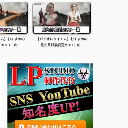
エム】おすすめの
【バイオレクイエム】グレース女
【バイオレクイエ
MOD｜衣...
子高生の見た目MODの導...
裸化エロMODの