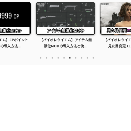
エム】アイテム無
【バイオレクイエム】おすすめの
【バイオレクイ
入方法と使...
見た目変更エロMOD｜衣...
見た目服装変更