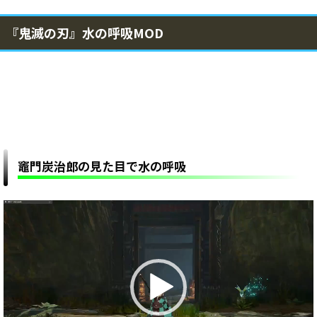
『鬼滅の刃』水の呼吸MOD
竈門炭治郎の見た目で水の呼吸
動
画
プ
レ
ー
ヤ
ー