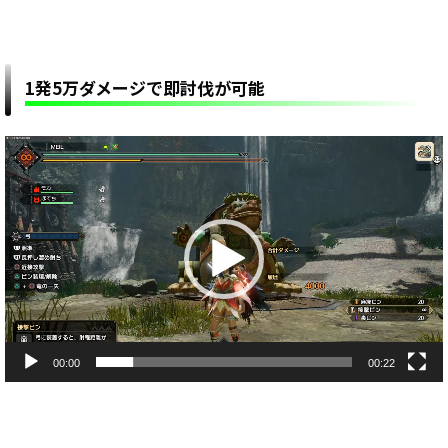
1発5万ダメージで即討伐が可能
動
画
プ
レ
ー
ヤ
ー
00:00
00:22