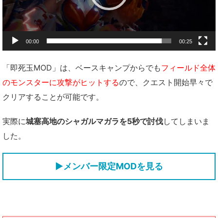
00:00
00:25
「即死玉MOD」は、ベースキャンプからでも
フィールド全体
のモンスターに攻撃がヒットする
ので、クエスト開始早々で
クリアすることが可能です。
実際に
城塞高地のシャガルマガラを5秒で討伐
してしまいま
した。
▶メンバー限定MODを見る