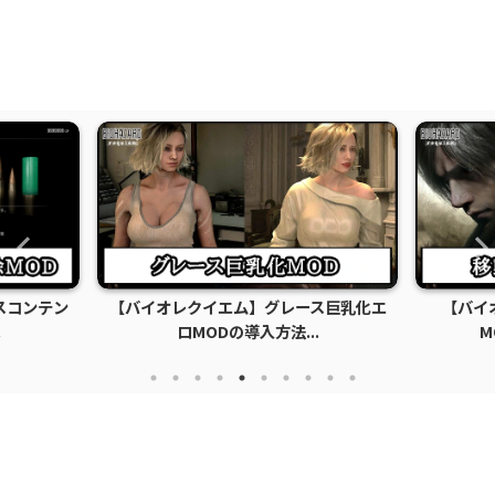
スコンテン
【バイオレクイエム】グレース巨乳化エ
【バイ
.
ロMODの導入方法...
M