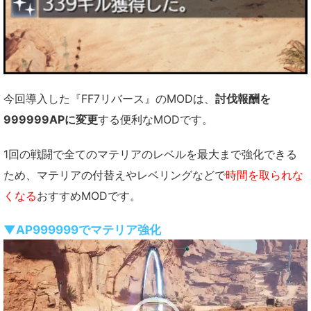
今回導入した『FF7リバース』のMODは、
討伐報酬を
999999APに変更
する便利なMODです。
1回の戦闘で全てのマテリアのレベルを最大まで強化できる
ため、マテリアの付替えやレベリングなどで
時間を取られな
くなる
おすすめMODです。
▼AP999999でマテリア強化
動
画
プ
レ
ー