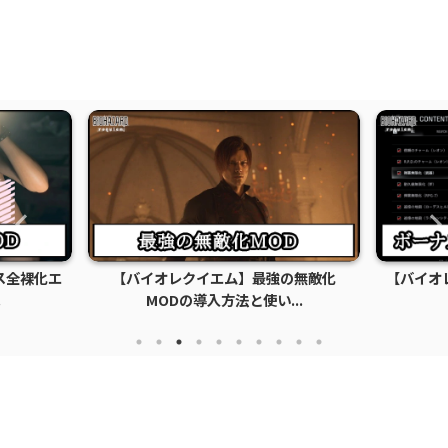
の無敵化
【バイオレクイエム】ボーナスコンテン
【バイオ
..
ツロック解除MOD...