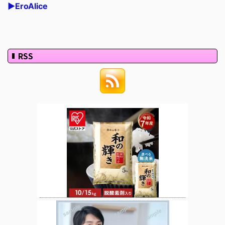
▶EroAlice
RSS