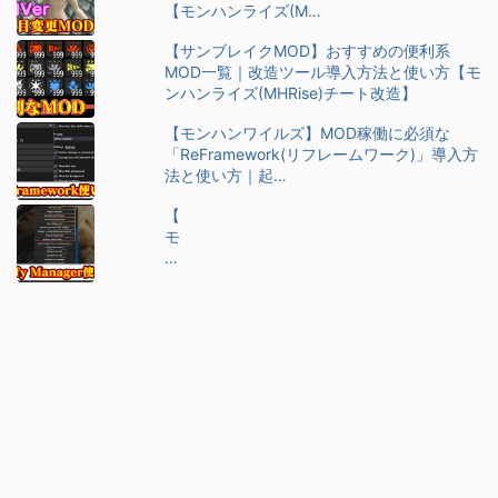
【モンハンライズ(M…
【サンブレイクMOD】おすすめの便利系
MOD一覧｜改造ツール導入方法と使い方【モ
ンハンライズ(MHRise)チート改造】
【モンハンワイルズ】MOD稼働に必須な
「ReFramework(リフレームワーク)」導入方
法と使い方｜起…
【
モ
ン
ハ
ン
ワ
イ
ル
ズ
】
M
O
D
管