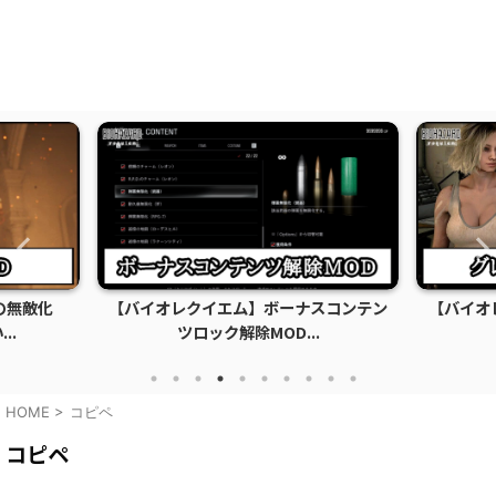
の無敵化
【バイオレクイエム】ボーナスコンテン
【バイオ
..
ツロック解除MOD...
HOME
>
コピペ
コピペ