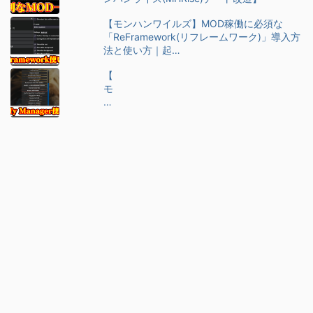
【モンハンワイルズ】MOD稼働に必須な
「ReFramework(リフレームワーク)」導入方
法と使い方｜起…
【
モ
ン
ハ
ン
ワ
イ
ル
ズ
】
M
O
D
管
理
ツ
ー
ル