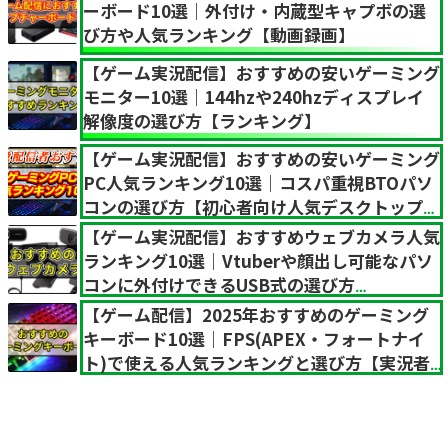
ーボード10選｜外付け・内蔵型キャプボの選
び方や人気ランキング【動画録画】
【ゲーム実況配信】おすすめの安いゲーミング
モニター10選｜144hzや240hzディスプレイ
解像度の選び方【ランキング】
【ゲーム実況配信】おすすめの安いゲーミング
PC人気ランキング10選｜コスパ重視BTOパソ
コンの選び方【初心者向け人気デスクトップ
型】
【ゲーム実況配信】おすすめウェブカメラ人気
ランキング10選｜Vtuberや顔出し可能なパソ
コンに外付けできるUSB式の選び方
【YouTube動画】
【ゲーム配信】2025年おすすめのゲーミング
キーボード10選｜FPS(APEX・フォートナイ
ト)で使える人気ランキングと選び方【実況者
用】