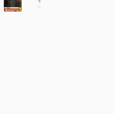
モ
ン
ハ
ン
ワ
イ
ル
ズ
】
M
O
D
管
理
ツ
ー
ル
「
Flu
ffy
…