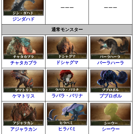
ーーー
ーーー
ジンダハド
通常モンスター
ドシャグマ
チャタカブラ
バーラハーラ
ラバラ・バリナ
ケマトリス
ププロポル
ヒラバミ
アジャラカン
シーウー