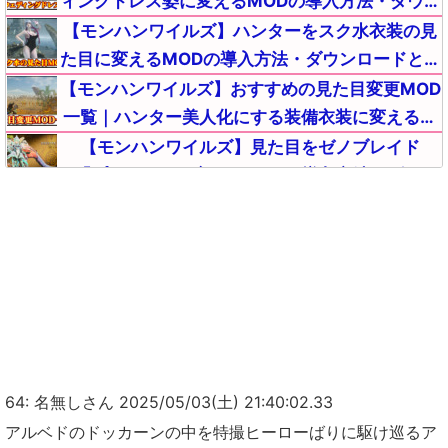
ィングドレス姿に変えるMODの導入方法・ダウン
ロードと入れ方｜重ね着キャラメイク【MHWilds
【モンハンワイルズ】ハンターをスク水衣装の見
チート改造】
た目に変えるMODの導入方法・ダウンロードと入
れ方｜重ね着キャラメイク【MHWildsチート改
【モンハンワイルズ】おすすめの見た目変更MOD
造】
一覧｜ハンター美人化にする装備衣装に変えるキ
ャラメイク方法【MHWildsチート改造】
【モンハンワイルズ】見た目をゼノブレイド
2「プネウマ」に変えるMODの導入方法・ダウン
ロードと入れ方【MHWildsチート改造】
【モンハンワイルズ】ハンターの見た目を濡れ肌
(オイリー化)に変えるMODの導入方法・ダウンロ
ードと入れ方【MHWildsチート改造】
【モンハンワイルズ】セクレト無しで武器交換(入
れ替え)ができる便利MODの導入方法・ダウンロ
ードと入れ方【MHWildsチート改造】
【モンハンワイルズ】ハンターの見た目を童貞を
殺すセーターに変えるエロMODの導入方法・ダウ
ンロードと入れ方｜重ね着キャラメイク
【モンハンワイルズ】雑談掲示板【モンスターハンター
64: 名無しさん 2025/05/03(土) 21:40:02.33
【モンハンワイルズ攻略】モンハンNowとのコラ
【MHWildsチート改造】
ワイルズ(MHWilds)】
アルベドのドッカーンの中を特撮ヒーローばりに駆け巡るア
ボイベント内容詳細まとめ｜ゲーム内特典アイテ