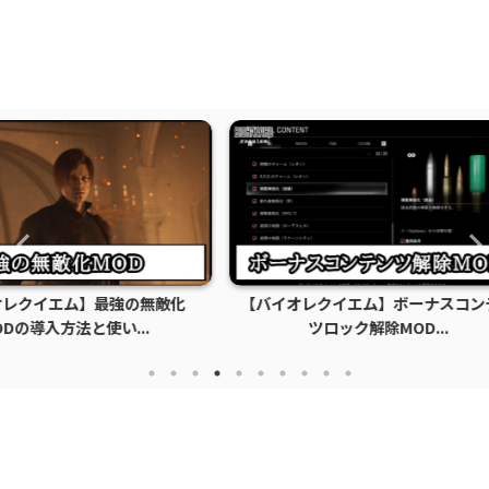
の無敵化
【バイオレクイエム】ボーナスコンテン
【バイオ
..
ツロック解除MOD...