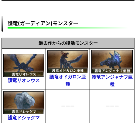
護竜(ガーディアン)モンスター
過去作からの復活モンスター
護竜オドガロン亜
護竜アンジャナフ亜
護竜リオレウス
種
種
ーーー
ーーー
護竜ドシャグマ