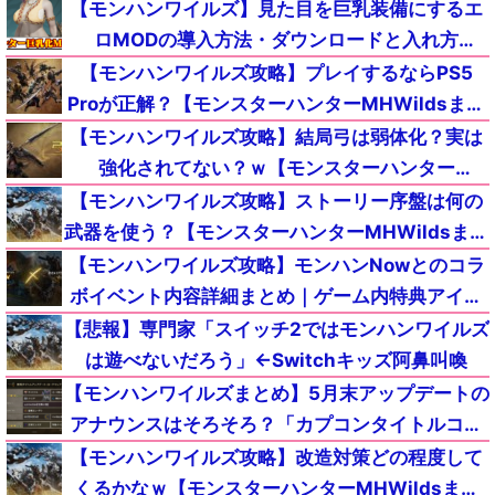
め】
【モンハンワイルズ】見た目を巨乳装備にするエ
ロMODの導入方法・ダウンロードと入れ方
【MHWildsチート改造】
【モンハンワイルズ攻略】プレイするならPS5
Proが正解？【モンスターハンターMHWildsまと
め】
【モンハンワイルズ攻略】結局弓は弱体化？実は
強化されてない？ｗ【モンスターハンター
MHWildsまとめ】
【モンハンワイルズ攻略】ストーリー序盤は何の
武器を使う？【モンスターハンターMHWildsまと
め】
【モンハンワイルズ攻略】モンハンNowとのコラ
ボイベント内容詳細まとめ｜ゲーム内特典アイテ
ムが入手【モンスターハンターMHWildsまとめ】
【悲報】専門家「スイッチ2ではモンハンワイルズ
は遊べないだろう」←Switchキッズ阿鼻叫喚
【モンハンワイルズまとめ】5月末アップデートの
アナウンスはそろそろ？「カプコンタイトルコラ
ボ」の内容【モンスターハンターMHWilds】
【モンハンワイルズ攻略】改造対策どの程度して
くるかなｗ【モンスターハンターMHWildsまと