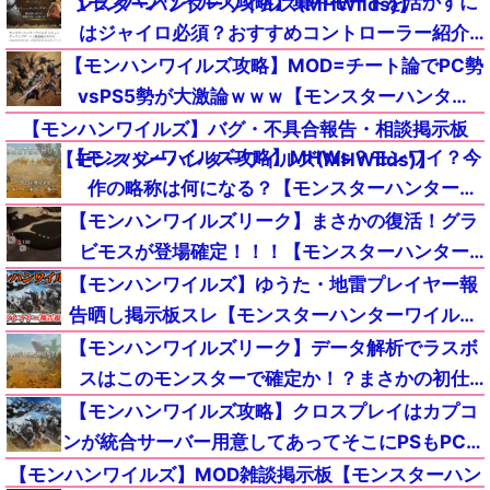
【モンハンワイルズ攻略】集中モードを活かすに
ンスターハンターワイルズ(MHWilds)】
はジャイロ必須？おすすめコントローラー紹介
【モンスターハンターMHWildsまとめ】
【モンハンワイルズ攻略】MOD=チート論でPC勢
vsPS5勢が大激論ｗｗｗ【モンスターハンター
MHWildsまとめ】
【モンハンワイルズ】バグ・不具合報告・相談掲示板
【モンハンワイルズ攻略】MHWs？モンワイ？今
【モンスターハンターワイルズ(MHWilds)】
作の略称は何になる？【モンスターハンター
MHWildsまとめ】
【モンハンワイルズリーク】まさかの復活！グラ
ビモスが登場確定！！！【モンスターハンター
MHWildsまとめ】
【モンハンワイルズ】ゆうた・地雷プレイヤー報
告晒し掲示板スレ【モンスターハンターワイルズ
(MHWilds)】
【モンハンワイルズリーク】データ解析でラスボ
スはこのモンスターで確定か！？まさかの初仕
様！！！【モンスターハンターMHWildsまとめ】
【モンハンワイルズ攻略】クロスプレイはカプコ
ンが統合サーバー用意してあってそこにPSもPCも
アクセスするのか？？？【モンスターハンター
【モンハンワイルズ】MOD雑談掲示板【モンスターハン