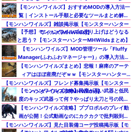
め】
【モンハンワイルズ】おすすめMODの導入方法一
覧｜インストール手順と必要なツールまとめ解説
【MHWildsチート改造】
【モンハンワイルズ】雑談掲示板【モンスターハンター
【予想】モンハンワイルズの売り上げはどうなる
ワイルズ(MHWilds)】
と思う？【モンスターハンターMHWildsまとめ】
【モンハンワイルズ】MOD管理ツール「Fluffy
Manager(ふわふわマネージャー)」の導入方法と
使い方｜起動しない(落ちる)時のエラー不具合の
【モンハンワイルズまとめ】悲報！麻痺のアーテ
対策対処【MHWildsチート改造】
ィアはほぼ産廃だぞｗｗ【モンスターハンター
MHWilds】
【モンハンワイルズ】フレンド募集掲示板【モンスター
【モンハンワイルズ攻略】民度が高い武器と低民
ハンターワイルズ(MHWilds)】
度のキッズ武器って何？やっぱり太刀と弓の民度
低いかな？ｗｗｗ【モンスターハンターMHWilds
【モンハンワイルズ攻略】ププロポルのプレイ動
まとめ】
画が公開！公式動画なのにカクカクで批判殺到ｗ
ｗｗ【モンスターハンターMHWildsまとめ】
【モンハンワイルズ】見た目装備コーデ投稿掲示板【モ