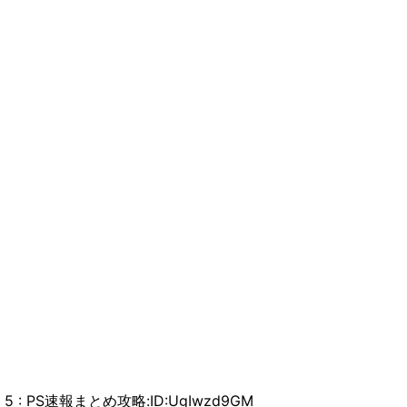
5 : PS速報まとめ攻略:ID:UgIwzd9GM