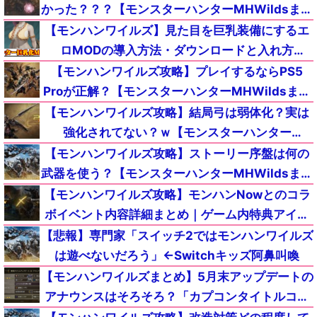
かった？？？【モンスターハンターMHWildsまと
め】
【モンハンワイルズ】見た目を巨乳装備にするエ
ロMODの導入方法・ダウンロードと入れ方
【MHWildsチート改造】
【モンハンワイルズ攻略】プレイするならPS5
Proが正解？【モンスターハンターMHWildsまと
め】
【モンハンワイルズ攻略】結局弓は弱体化？実は
強化されてない？ｗ【モンスターハンター
MHWildsまとめ】
【モンハンワイルズ攻略】ストーリー序盤は何の
武器を使う？【モンスターハンターMHWildsまと
め】
【モンハンワイルズ攻略】モンハンNowとのコラ
ボイベント内容詳細まとめ｜ゲーム内特典アイテ
ムが入手【モンスターハンターMHWildsまとめ】
【悲報】専門家「スイッチ2ではモンハンワイルズ
は遊べないだろう」←Switchキッズ阿鼻叫喚
【モンハンワイルズまとめ】5月末アップデートの
アナウンスはそろそろ？「カプコンタイトルコラ
ボ」の内容【モンスターハンターMHWilds】