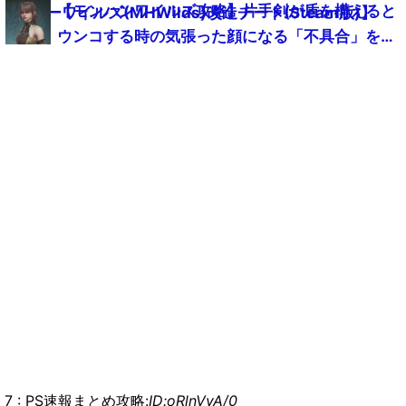
【モンハンワイルズ攻略】片手剣が盾を構えると
MHWildsまとめ】
ターワイルズ(MHWilds)改造チート(Steam版)】
ウンコする時の気張った顔になる「不具合」を修
正ｗｗｗ【モンスターハンターMHWildsまとめ】
7 : PS速報まとめ攻略:
ID:oRlnVyA/0