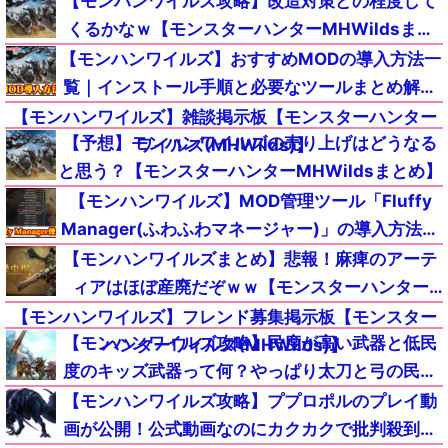
【モンハンワイルズ攻略】改造対策どの程度して
くるかなｗ【モンスターハンターMHWildsまと
め】
【モンハンワイルズ】おすすめMODの導入方法一
覧｜インストール手順と必要なツールまとめ解説
【MHWildsチート改造】
【モンハンワイルズ】雑談掲示板【モンスターハンター
【予想】モンハンワイルズの売り上げはどうなる
ワイルズ(MHWilds)】
と思う？【モンスターハンターMHWildsまとめ】
【モンハンワイルズ】MOD管理ツール「Fluffy
Manager(ふわふわマネージャー)」の導入方法と
使い方｜起動しない(落ちる)時のエラー不具合の
【モンハンワイルズまとめ】悲報！麻痺のアーテ
対策対処【MHWildsチート改造】
ィアはほぼ産廃だぞｗｗ【モンスターハンター
MHWilds】
【モンハンワイルズ】フレンド募集掲示板【モンスター
【モンハンワイルズ攻略】民度が高い武器と低民
ハンターワイルズ(MHWilds)】
度のキッズ武器って何？やっぱり太刀と弓の民度
低いかな？ｗｗｗ【モンスターハンターMHWilds
【モンハンワイルズ攻略】ププロポルのプレイ動
まとめ】
画が公開！公式動画なのにカクカクで批判殺到ｗ