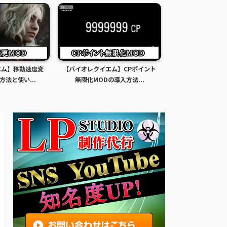
エム】移動速度変
【バイオレクイエム】CPポイント
【バイオレクイエ
方法と使い...
無限化MODの導入方法...
限化MODの導入