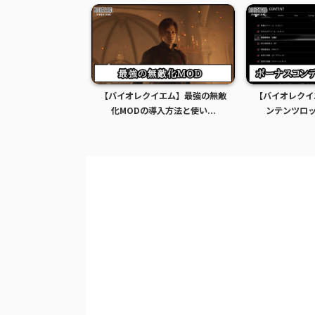
イエム】グレース全
【バイオレクイエム】最強の無敵
【バイオレクイ
Dの導入方法...
化MODの導入方法と使い...
ンテンツロック