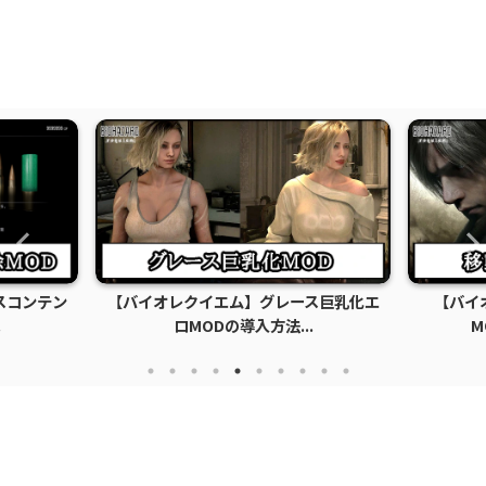
スコンテン
【バイオレクイエム】グレース巨乳化エ
【バイ
.
ロMODの導入方法...
M