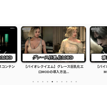
スコンテン
【バイオレクイエム】グレース巨乳化エ
【バイ
.
ロMODの導入方法...
M