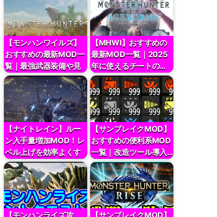
【モンハンワイルズ】
【MHWI】おすすめの
おすすめの最新MOD一
最新MOD一覧｜2025
覧｜最強武器装備や見
年に使えるチートの…
た…
【ナイトレイン】ルー
【サンブレイクMOD】
ン入手量増加MOD！レ
おすすめの便利系MOD
ベル上げを効率よくす
一覧｜改造ツール導入…
る…
【モンハンライズ攻
【サンブレイクMOD】