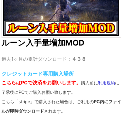
ルーン入手量増加MOD
過去1ヶ月の累計ダウンロード：
４３８
クレジットカード専用購入場所
こちらはPCで決済をお願いします。
購入前に
利用規約
に
了承後にPCでご購入お願い致します。
こちら「stripe」で購入された場合は、ご利用の
PC内にファイ
ルが即時ダウンロード
されます。