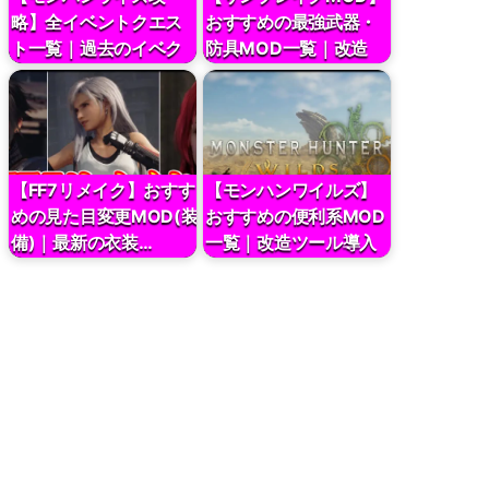
略】全イベントクエス
おすすめの最強武器・
ト一覧｜過去のイベク
防具MOD一覧｜改造
エの攻…
ツ…
【FF7リメイク】おすす
【モンハンワイルズ】
めの見た目変更MOD(装
おすすめの便利系MOD
備)｜最新の衣装…
一覧｜改造ツール導入
方…