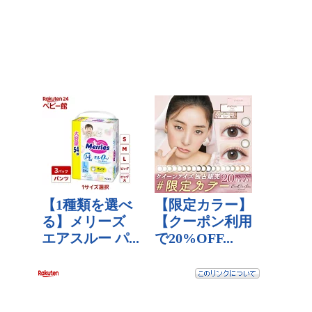
【ハゲ速報】髪の毛なのか帽子なのか意見が真っ二つに分か
れるおっさんが発見されるｗｙｗｙｗｙ
【悲報】弱者男性(45)さん、フラれたのにしつこくメールを
送ってクリスマス逮捕ｗｗｗｗ
【悲報】産婦人科での体験談をアップした美人プロゲーマー
さん、嫉妬で女共に叩かれまくるｗｗｗ
【DMMビットコイン】廃業後の預けていたビットコインはど
うなる？
【速報】日本人の人種脳ステータスデフォルト値が優秀と判
明、しかしZ世代に近付くほど知能低下中・・・
【訃報】世田谷一家殺害事件（24年前）のとんでもない新情
報が開示され大炎上！！！