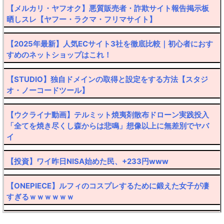
【メルカリ・ヤフオク】悪質販売者・詐欺サイト報告掲示板
晒しスレ【ヤフー・ラクマ・フリマサイト】
【2025年最新】人気ECサイト3社を徹底比較｜初心者におす
すめのネットショップはこれ！
【STUDIO】独自ドメインの取得と設定をする方法【スタジ
オ・ノーコードツール】
【ウクライナ動画】テルミット焼夷剤散布ドローン実践投入
「全てを焼き尽くし森からは悲鳴」想像以上に無差別でヤバ
イ
【投資】ワイ昨日NISA始めた民、+233円www
【ONEPIECE】ルフィのコスプレするために鍛えた女子が凄
すぎるｗｗｗｗｗｗ
【転売厨阿鼻叫喚】30万円したポケカ大暴落ｗｗｗｗ