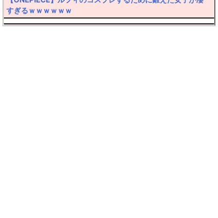
すぎるｗｗｗｗｗｗ
【転売厨阿鼻叫喚】30万円したポケカ大暴落ｗｗｗｗ
【ハゲ速報】髪の毛なのか帽子なのか意見が真っ二つに分か
れるおっさんが発見されるｗｙｗｙｗｙ
【悲報】弱者男性(45)さん、フラれたのにしつこくメールを
送ってクリスマス逮捕ｗｗｗｗ
【悲報】産婦人科での体験談をアップした美人プロゲーマー
さん、嫉妬で女共に叩かれまくるｗｗｗ
【DMMビットコイン】廃業後の預けていたビットコインはど
うなる？
【速報】日本人の人種脳ステータスデフォルト値が優秀と判
明、しかしZ世代に近付くほど知能低下中・・・