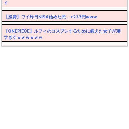
イ
【投資】ワイ昨日NISA始めた民、+233円www
【ONEPIECE】ルフィのコスプレするために鍛えた女子が凄
すぎるｗｗｗｗｗｗ
【転売厨阿鼻叫喚】30万円したポケカ大暴落ｗｗｗｗ
【ハゲ速報】髪の毛なのか帽子なのか意見が真っ二つに分か
れるおっさんが発見されるｗｙｗｙｗｙ
【悲報】弱者男性(45)さん、フラれたのにしつこくメールを
送ってクリスマス逮捕ｗｗｗｗ
【悲報】産婦人科での体験談をアップした美人プロゲーマー
さん、嫉妬で女共に叩かれまくるｗｗｗ
【DMMビットコイン】廃業後の預けていたビットコインはど