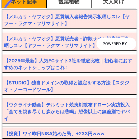
ネット記事
観葉植物
大人向け
【メルカリ・ヤフオク】悪質購入者報告掲示板晒しスレ【ヤ
フー・ラクマ・フリマサイト】
【メルカリ・ヤフオク】悪質販売者・詐欺サイト報告掲示板
POWERED BY
晒しスレ【ヤフー・ラクマ・フリマサイト】
【2025年最新】人気ECサイト3社を徹底比較｜初心者におす
すめのネットショップはこれ！
【STUDIO】独自ドメインの取得と設定をする方法【スタジ
オ・ノーコードツール】
【ウクライナ動画】テルミット焼夷剤散布ドローン実践投入
「全てを焼き尽くし森からは悲鳴」想像以上に無差別でヤバ
イ
【投資】ワイ昨日NISA始めた民、+233円www