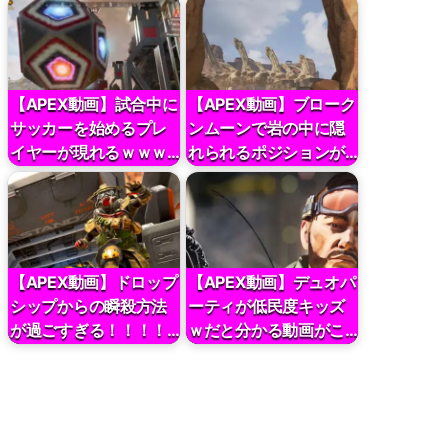
【APEX動画】試合中に
【APEX動画】ブローク
サッカーを始めるプレ
ンムーンで岩の中に隠
イヤーが現れるｗｗｗ…
れられるポジションが…
【APEX動画】ドロップ
【APEX動画】デュオパ
シップからの瞬殺方法
ーティが低民度キッズ
が過ごすぎる！！！！…
ｗだと分かる動画がこ…