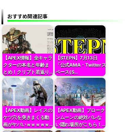
おすすめ関連記事
【APEX情報】全キャラ
【STEPN】7月13日
クターの本名と年齢ま
「公式AMA・Twitterス
とめ！クリプト若返り…
ペース(S…
【APEX動画】レイスの
【APEX動画】ブローク
ケツ穴を突きまくる動
ンムーンの絶対バレな
画がヤバいｗｗｗｗｗ…
い隠れ場所がこちら！…