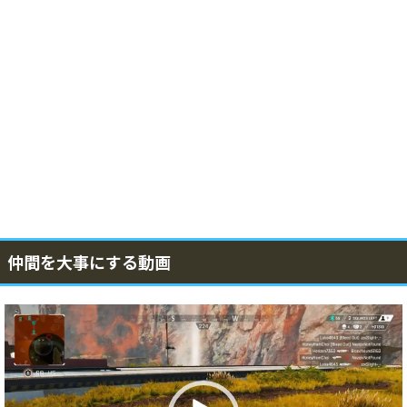
仲間を大事にする動画
動
画
プ
レ
ー