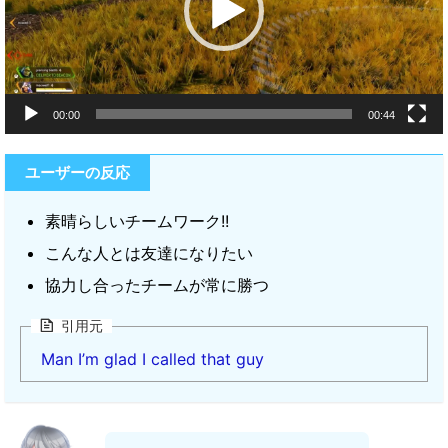
ヤ
ー
00:00
00:44
ユーザーの反応
素晴らしいチームワーク!!
こんな人とは友達になりたい
協力し合ったチームが常に勝つ
引用元
Man I’m glad I called that guy