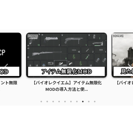
ム無限化
【バイオレクイエム】おすすめの見た目
【バイオ
.
変更エロMOD｜衣...