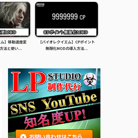
エム】移動速度変
【バイオレクイエム】CPポイント
【バイオレクイエ
方法と使い...
無限化MODの導入方法...
限化MODの導入