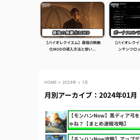
イエム】グレース全
【バイオレクイエム】最強の無敵
【バイオレクイ
Dの導入方法...
化MODの導入方法と使い...
ンテンツロック
HOME
>
2024年
>
1月
月別アーカイブ：2024年01月
【モンハンNow】黒ディア弓を
ゃね？【まとめ速報攻略】
【モンハンNow攻略】アップ