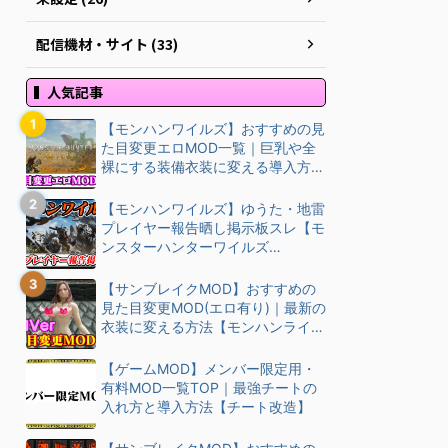
配信機材・サイト (33)
人気記事
【モンハンワイルズ】おすすめの見
た目変更エロMOD一覧｜巨乳や全
裸にする装備衣装に変える導入方
法・ダウン…
【モンハンワイルズ】ゆうた・地雷
プレイヤー報告晒し掲示板スレ【モ
ンスターハンターワイルズ
(MHWilds)】
【サンブレイクMOD】おすすめの
見た目変更MOD(エロ有り)｜最新の
衣装に変える方法【モンハンライズ
(M…
【ゲームMOD】メンバー限定用・
有料MOD一覧TOP｜最強チートの
入れ方と導入方法【チート改造】