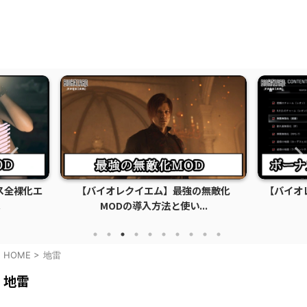
】最強の無敵化
【バイオレクイエム】ボーナスコンテン
と使い...
ツロック解除MOD...
HOME
>
地雷
地雷