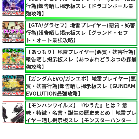
行為)報告晒し掲示板スレ【ドラゴンボール最
強攻略】
【GTA/グラセフ】地雷プレイヤー(悪質・妨害
行為)報告晒し掲示板スレ【グランド・セフ
ト・オート最強攻略】
【あつもり】地雷プレイヤー(悪質・妨害行為)
報告晒し掲示板スレ【あつまれどうぶつの森最
強攻略】
【ガンダムEVO/ガンエボ】地雷プレイヤー(悪
質・妨害行為)報告晒し掲示板スレ【GUNDAM
EVOLUTION最強攻略】
【モンハンワイルズ】『ゆうた』とは？ 意
味・特徴・名言・誕生の歴史まとめ｜地雷プレ
イヤー晒し掲示板スレ【モンスターハンター
MHWilds】