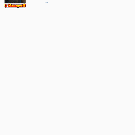
ン
ハ
ン
ワ
イ
ル
ズ
】
M
O
D
管
理
ツ
ー
ル
「
Flu
ffy
…