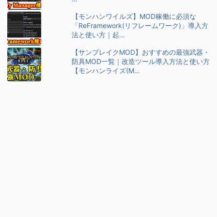
ハ
【モンハンワイルズ】MOD稼働に必須な
ン
「ReFramework(リフレームワーク)」導入方
ワ
法と使い方｜起…
イ
ル
【サンブレイクMOD】おすすめの最強武器・
ズ
防具MOD一覧｜改造ツール導入方法と使い方
】
【モンハンライズ(M…
M
O
D
管
理
ツ
ー
ル
「
Flu
ffy
…